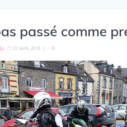
 pas passé comme pré
du
22 avril, 2016
|
8