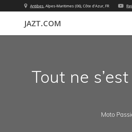
Skip
Antibes
, Alpes-Maritimes (06), Côte d'Azur, FR
Re
to
content
JAZT.COM
Tout ne s’es
Moto Passio