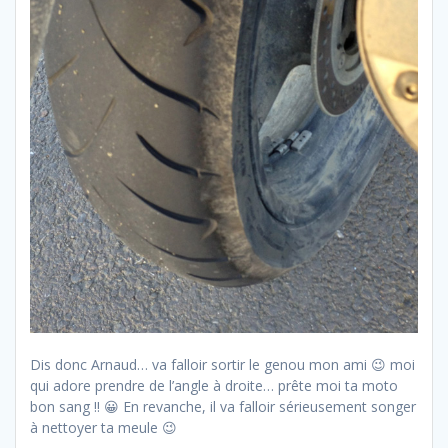
Dis donc Arnaud… va falloir sortir le genou mon ami 😉 moi
qui adore prendre de l’angle à droite… prête moi ta moto
bon sang !! 😀 En revanche, il va falloir sérieusement songer
à nettoyer ta meule 😉