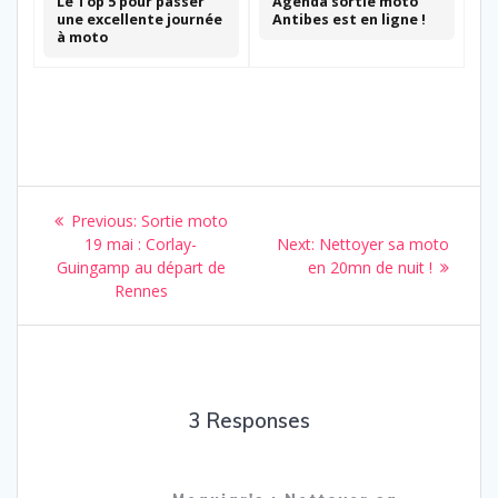
Le Top 5 pour passer
Agenda sortie moto
une excellente journée
Antibes est en ligne !
à moto
Navigation
Previous
Previous:
Sortie moto
de
post:
Next
19 mai : Corlay-
Next:
Nettoyer sa moto
post:
Guingamp au départ de
en 20mn de nuit !
l’article
Rennes
3 Responses