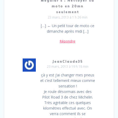
Meguiar's : Nettoyer sa
moto en 20mn
seulement
23 mars, 2013 à 1 h 26 min
[…] ← Un petit tour de moto ce
dimanche après midi […]
Répondre
JeanClaude35
23 mars, 2013 à 19 h 18 min
çà y est j’ai changer mes pneus
et c’est tellement mieux comme
sensation !
Je roule désormais avec des
Pilot Road 3 de chez Michelin.
Très agréable ces quelques
kilomètres effectué avec. On
verra comment ils se