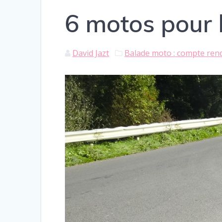
6 motos pour 
David Jazt
Balade moto : compte ren