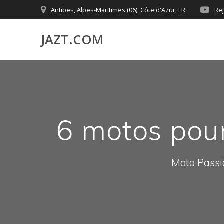
Skip
Antibes
, Alpes-Maritimes (06), Côte d'Azur, FR
Re
to
content
JAZT.COM
6 motos pour
Moto Passio