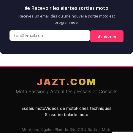
🏍️ Recevoir les alertes sorties moto
Recevez un email dès qu’une nouvelle sortie moto est
programmée.
S’inscrire
JAZT.COM
Moto Passion / Actualités / Essais et Conseils
Essais moto
Vidéos de moto
Fiches techniques
S'inscrire balade moto
Mentions légales
·
Plan de Site
·
CGU Sorties Moto