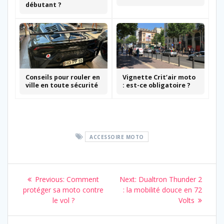
débutant ?
Conseils pour rouler en
Vignette Crit’air moto
ville en toute sécurité
: est-ce obligatoire ?
ACCESSOIRE MOTO
Navigation
Previous
Next
Previous:
Comment
Next:
Dualtron Thunder 2
de
post:
post:
protéger sa moto contre
: la mobilité douce en 72
le vol ?
Volts
l’article