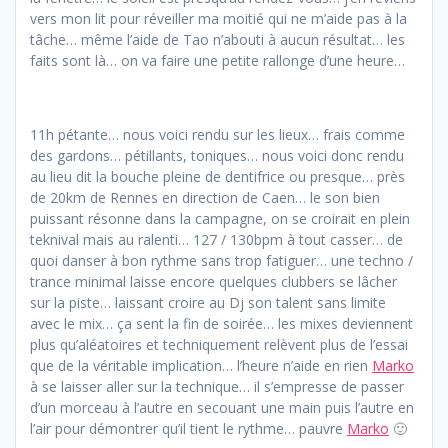
vers mon lit pour réveiller ma moitié qui ne m’aide pas à la
tâche… même l’aide de Tao n’abouti à aucun résultat… les
faits sont là… on va faire une petite rallonge d’une heure…
11h pétante… nous voici rendu sur les lieux… frais comme
des gardons… pétillants, toniques… nous voici donc rendu
au lieu dit la bouche pleine de dentifrice ou presque… près
de 20km de Rennes en direction de Caen… le son bien
puissant résonne dans la campagne, on se croirait en plein
teknival mais au ralenti… 127 / 130bpm à tout casser… de
quoi danser à bon rythme sans trop fatiguer… une techno /
trance minimal laisse encore quelques clubbers se lâcher
sur la piste… laissant croire au Dj son talent sans limite
avec le mix… ça sent la fin de soirée… les mixes deviennent
plus qu’aléatoires et techniquement relèvent plus de l’essai
que de la véritable implication… l’heure n’aide en rien
Marko
à se laisser aller sur la technique… il s’empresse de passer
d’un morceau à l’autre en secouant une main puis l’autre en
l’air pour démontrer qu’il tient le rythme… pauvre
Marko
🙂