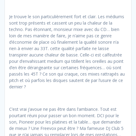
Je trouve le son particulièrement fort et clair. Les médiums
sont trop présents et cassent un peu la chaleur de la
techno. Pas étonnant, monsieur mixe avec du CD… bien
loin de mes manière de faire, je n’aime pas ce genre
d’économie de place où finalement la qualité sonore n’a
rien à envier au 33T. cette qualité parfaite ne laisse
transpirer aucune chaleur de basse. Celle-ci est calfeutrée
pour d’envahissant medium qui titillent les oreilles au point
d’en être dérangeante sur certaines fréquences… où sont
passés les 45T ? Ce son qui craque, ces mixes rattrapés au
pitch et où parfois les disques sautent de par l’usure de ce
dernier ?
C’est vrai j’avoue ne pas être dans l’ambiance. Tout est
pourtant réuni pour passer un bon moment. DCI pour le
son, Pioneer pour les platines et la table… que demander
de mieux ? Une Freevox peut être ? Ma fameuse DJ Club 5
que je n’ai jamais su remplacer lors de mes prestations…