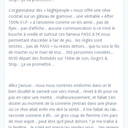
L’organisateur des « Nightpeople » nous offre une olive
cocktail sur un gâteau de guimove… une véritable « After
100% V.I.P. » à l’ancienne comme on les aime… pas de
flyer… pas d’affiche… aucune communication si ce n’est le
bouche à oreille et surtout ces fameux PASS à 5€ nous
permettant d’accéder à l’air de jeu… les règles sont
strictes… pas de PASS = tu restes dehors… que tu sois le fils
de machin ou le mari de truc… 300 personnes conviées…
6h30 départ des festivités sur 10Kw de son, Gogo’z &
Strip… ça va promettre…
Allez j’avoue… nous nous sommes endormis dans un lit
bien douillet le samedi soir vers minuit… réveil à 6h pour ne
pas en rater une miette… malheureusement, et fallait s’en
douter au moment de la sonnerie j’entrais dans une phase
où ce rêve allait enfin me dire la vérité… il me fallait du rab…
seconde sonnerie à 8h… un gros coup de flemme s’en pars
de mon esprit… peut être qu’il pleut dehors ? je me traîne à
la fenêtre… le soleil est presqu’au rendez-vous… j’en reviens