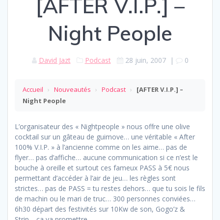
[AFTER V.I.P.] –
Night People
David Jazt
Podcast
28 juin, 2007
|
0
Accueil
›
Nouveautés
›
Podcast
›
[AFTER V.I.P.] –
Night People
L’organisateur des « Nightpeople » nous offre une olive
cocktail sur un gâteau de guimove… une véritable « After
100% V.I.P. » à l’ancienne comme on les aime… pas de
flyer… pas d’affiche… aucune communication si ce n’est le
bouche à oreille et surtout ces fameux PASS à 5€ nous
permettant d’accéder à l’air de jeu… les règles sont
strictes… pas de PASS = tu restes dehors… que tu sois le fils
de machin ou le mari de truc… 300 personnes conviées…
6h30 départ des festivités sur 10Kw de son, Gogo’z &
Strip… ça va promettre…