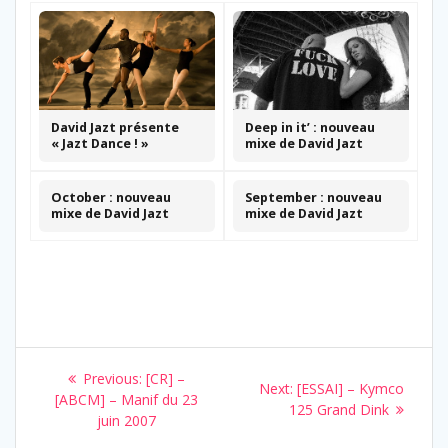
David Jazt présente
Deep in it’ : nouveau
« Jazt Dance ! »
mixe de David Jazt
October : nouveau
September : nouveau
mixe de David Jazt
mixe de David Jazt
Navigation
Previous
Previous:
[CR] –
Next
Next:
[ESSAI] – Kymco
de
post:
[ABCM] – Manif du 23
post:
125 Grand Dink
juin 2007