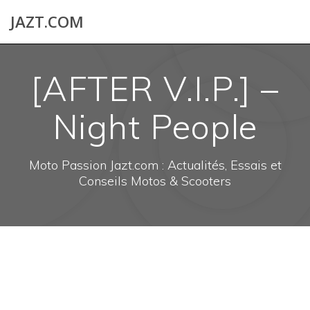
Skip
JAZT.COM
to
content
[AFTER V.I.P.] –
Night People
Moto Passion Jazt.com : Actualités, Essais et
Conseils Motos & Scooters