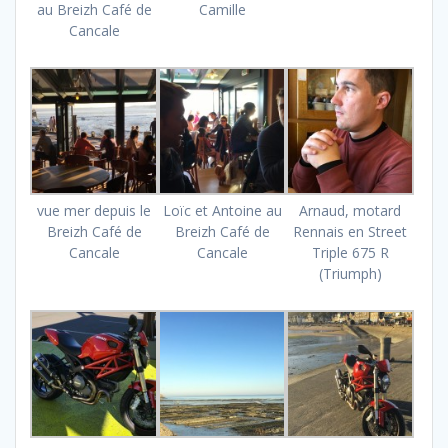
au Breizh Café de
Camille
Cancale
vue mer depuis le
Loïc et Antoine au
Arnaud, motard
Breizh Café de
Breizh Café de
Rennais en Street
Cancale
Cancale
Triple 675 R
(Triumph)