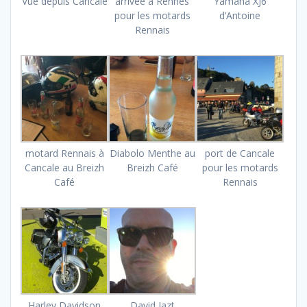
Vue depuis Cancale
arrivée à Rennes
Yamaha XJ6
pour les motards
d’Antoine
Rennais
motard Rennais à
Diabolo Menthe au
port de Cancale
Cancale au Breizh
Breizh Café
pour les motards
Café
Rennais
Harley Davidson
David Jazt