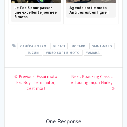
Le Top 5 pour passer
Agenda sortie moto
une excellente journée
Antibes est en ligne !
à moto
CAMÉRA GOPRO
DUCATI
MOTARD
SAINT-MALO
SUZUKI
VIDÉO SORTIE MOTO
YAMAHA
Navigation
Previous
Next
Previous:
Essai moto
Next:
Roadking Classic :
de
post:
post:
Fat Boy : Terminator,
le Touring façon Harley
c’est moi !
l’article
One Response