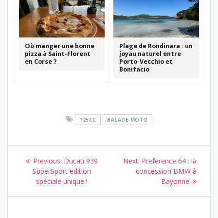
Où manger une bonne
Plage de Rondinara : un
pizza à Saint-Florent
joyau naturel entre
en Corse ?
Porto-Vecchio et
Bonifacio
125CC
BALADE MOTO
Navigation
Previous
Next
Previous:
Ducati 939
Next:
Preference 64 : la
de
post:
post:
SuperSport edition
concession BMW à
spéciale unique !
Bayonne
l’article