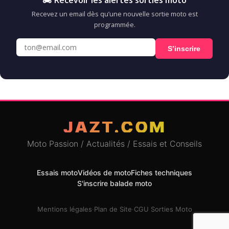
Recevez un email dès qu’une nouvelle sortie moto est
programmée.
S’inscrire
JAZT.COM
Moto Passion / Actualités / Essais et Conseils
Essais moto
Vidéos de moto
Fiches techniques
S'inscrire balade moto
Mentions légales
·
Plan de Site
·
CGU Sorties Moto