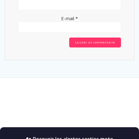
E-mail
*
🏍️ Recevoir les alertes sorties moto