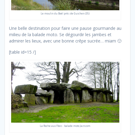
Le moulin du Boël près de Guichen (35)
Une belle destination pour faire une pause gourmande au
milieu de la balade moto. Se dégourdir les jambes et
admirer les lieux, avec une bonne crêpe sucrée… miam 🙂
[table id=15 /]
La Roche aux Fées : balade moto Jazt.com