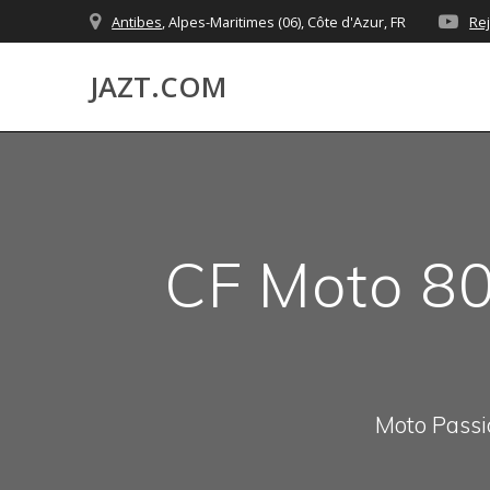
Skip
Antibes
, Alpes-Maritimes (06), Côte d'Azur, FR
Re
to
content
JAZT.COM
CF Moto 80
Moto Passio