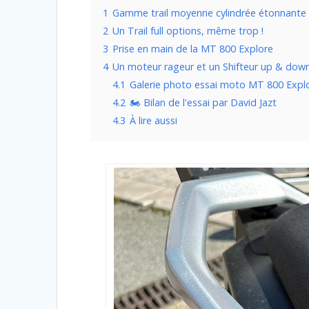
1
Gamme trail moyenne cylindrée étonnante
2
Un Trail full options, même trop !
3
Prise en main de la MT 800 Explore
4
Un moteur rageur et un Shifteur up & down
4.1
Galerie photo essai moto MT 800 Expl
4.2
🏍️ Bilan de l'essai par David Jazt
4.3
À lire aussi