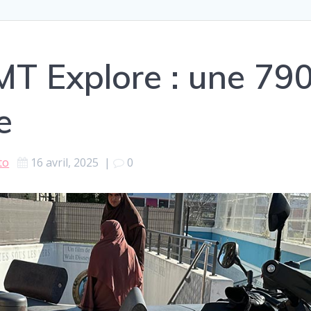
MT Explore : une 79
e
to
16 avril, 2025
|
0