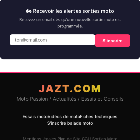
🏍️ Recevoir les alertes sorties moto
Recevez un email dès qu’une nouvelle sortie moto est
programmée.
S’inscrire
JAZT.COM
Moto Passion / Actualités / Essais et Conseils
Essais moto
Vidéos de moto
Fiches techniques
S'inscrire balade moto
Mentions légales
·
Plan de Site
·
CGU Sorties Moto