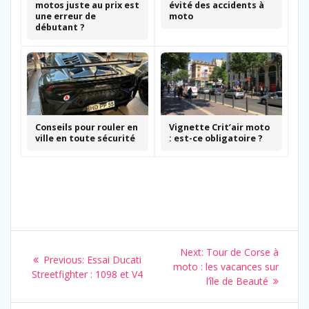
motos juste au prix est
évité des accidents à
une erreur de
moto
débutant ?
Conseils pour rouler en
Vignette Crit’air moto
ville en toute sécurité
: est-ce obligatoire ?
Navigation
Next
Next:
Tour de Corse à
Previous
Previous:
Essai Ducati
de
post:
moto : les vacances sur
post:
Streetfighter : 1098 et V4
l’île de Beauté
l’article