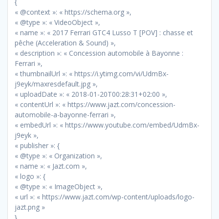
{
« @context »: « https://schema.org »,
« @type »: « VideoObject »,
« name »: « 2017 Ferrari GTC4 Lusso T [POV] : chasse et
pêche (Acceleration & Sound) »,
« description »: « Concession automobile à Bayonne :
Ferrari »,
« thumbnailUrl »: « https://i.ytimg.com/vi/UdmBx-
j9eyk/maxresdefault.jpg »,
« uploadDate »: « 2018-01-20T00:28:31+02:00 »,
« contentUrl »: « https://www.jazt.com/concession-
automobile-a-bayonne-ferrari »,
« embedUrl »: « https://www.youtube.com/embed/UdmBx-
j9eyk »,
« publisher »: {
« @type »: « Organization »,
« name »: « Jazt.com »,
« logo »: {
« @type »: « ImageObject »,
« url »: « https://www.jazt.com/wp-content/uploads/logo-
jazt.png »
}