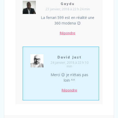
Gaydu
23 janvier, 2018 à 22 h 24 min
La ferrari 599 est en réalité une
360 modena 😉
Répondre
David Jazt
24 janvier, 2018 à 22 h 10
min
Merci 😉 je n’étais pas
loin ^^
Répondre