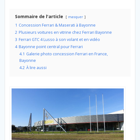
Sommaire de l'article
masquer
1
Concession Ferrari & Maserati à Bayonne
2
Plusieurs voitures en vitrine chez Ferrari Bayonne
3
Ferrari GTC 4 Lusso à son volant et en vidéo
4
Bayonne point central pour Ferrari
4.1
Galerie photo concession Ferrari en France,
Bayonne
4.2
À lire aussi