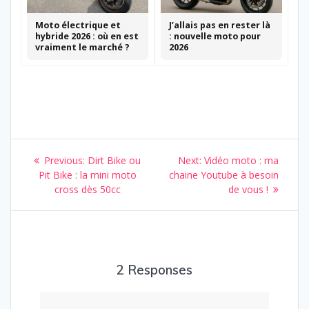
Moto électrique et
J’allais pas en rester là
hybride 2026 : où en est
: nouvelle moto pour
vraiment le marché ?
2026
Navigation
Previous
Next
Previous:
Dirt Bike ou
Next:
Vidéo moto : ma
de
post:
post:
Pit Bike : la mini moto
chaine Youtube à besoin
cross dès 50cc
de vous !
l’article
2 Responses