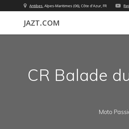
Skip
Antibes
, Alpes-Maritimes (06), Côte d'Azur, FR
Re
to
content
JAZT.COM
CR Balade du 
Moto Passio