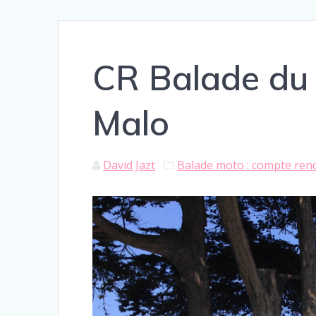
CR Balade du 1
Malo
David Jazt
Balade moto : compte ren