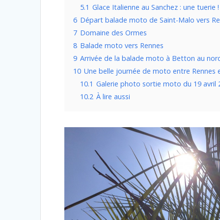
5.1
Glace Italienne au Sanchez : une tuerie !
6
Départ balade moto de Saint-Malo vers R
7
Domaine des Ormes
8
Balade moto vers Rennes
9
Arrivée de la balade moto à Betton au no
10
Une belle journée de moto entre Rennes 
10.1
Galerie photo sortie moto du 19 avri
10.2
À lire aussi