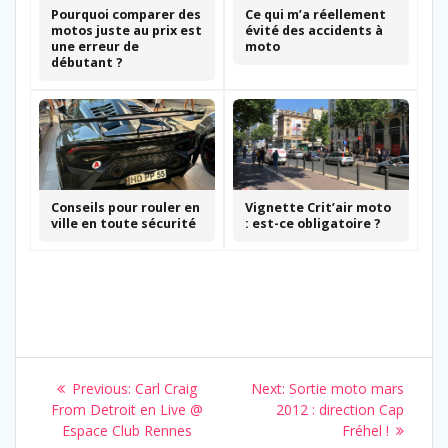
Pourquoi comparer des
Ce qui m’a réellement
motos juste au prix est
évité des accidents à
une erreur de
moto
débutant ?
Conseils pour rouler en
Vignette Crit’air moto
ville en toute sécurité
: est-ce obligatoire ?
Navigation
Previous
Next
Previous:
Carl Craig
Next:
Sortie moto mars
de
post:
post:
From Detroit en Live @
2012 : direction Cap
Espace Club Rennes
Fréhel !