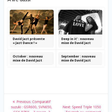
David Jazt présente
Deep in it’ : nouveau
« Jazt Dance ! »
mixe de David Jazt
October : nouveau
September : nouveau
mixe de David Jazt
mixe de David Jazt
Navigation
Previous
Previous:
Comparatif
de
post:
Next
suzuki : GSR600, SVN650,
Next:
Speed Triple 1050
post: