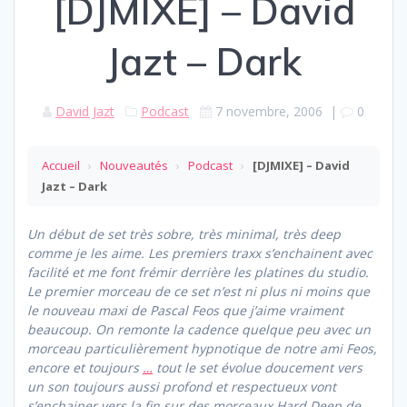
[DJMIXE] – David
Jazt – Dark
David Jazt
Podcast
7 novembre, 2006
|
0
Accueil
›
Nouveautés
›
Podcast
›
[DJMIXE] – David
Jazt – Dark
Un début de set très sobre, très minimal, très deep
comme je les aime. Les premiers traxx s’enchainent avec
facilité et me font frémir derrière les platines du studio.
Le premier morceau de ce set n’est ni plus ni moins que
le nouveau maxi de Pascal Feos que j’aime vraiment
beaucoup. On remonte la cadence quelque peu avec un
morceau particulièrement hypnotique de notre ami Feos,
encore et toujours
…
tout le set évolue doucement vers
un son toujours aussi profond et respectueux vont
s’enchainer vers la fin sur des morceaux Hard Deep de