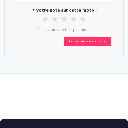
⭐ Votre note sur cette moto :
★
★
★
★
★
Cliquez sur une étoile pour noter