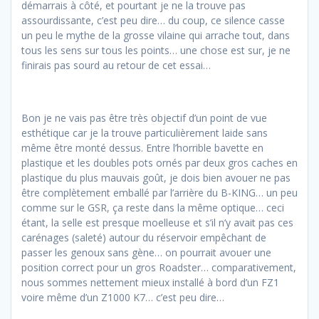
démarrais à côté, et pourtant je ne la trouve pas
assourdissante, c’est peu dire… du coup, ce silence casse
un peu le mythe de la grosse vilaine qui arrache tout, dans
tous les sens sur tous les points… une chose est sur, je ne
finirais pas sourd au retour de cet essai…
Bon je ne vais pas être très objectif d’un point de vue
esthétique car je la trouve particulièrement laide sans
même être monté dessus. Entre l’horrible bavette en
plastique et les doubles pots ornés par deux gros caches en
plastique du plus mauvais goût, je dois bien avouer ne pas
être complètement emballé par l’arrière du B-KING… un peu
comme sur le GSR, ça reste dans la même optique… ceci
étant, la selle est presque moelleuse et s’il n’y avait pas ces
carénages (saleté) autour du réservoir empêchant de
passer les genoux sans gène… on pourrait avouer une
position correct pour un gros Roadster… comparativement,
nous sommes nettement mieux installé à bord d’un FZ1
voire même d’un Z1000 K7… c’est peu dire…