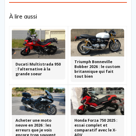
À lire aussi
Triumph Bonneville
Ducati Multistrada 950
Bobber 2026 : le custom
: l’alternative à la
britannique qui fait
grande soeur
tout bien
Acheter une moto
Honda Forza 750 2025 :
neuve en 2026 : les
essai complet et
erreurs que je vois
comparatif avec le X-
encore trop souvent
ADV