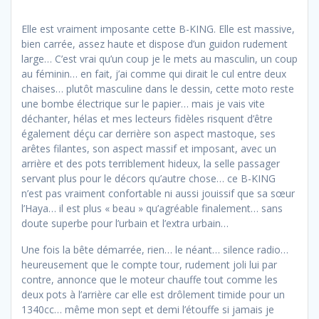
Elle est vraiment imposante cette B-KING. Elle est massive,
bien carrée, assez haute et dispose d’un guidon rudement
large… C’est vrai qu’un coup je le mets au masculin, un coup
au féminin… en fait, j’ai comme qui dirait le cul entre deux
chaises… plutôt masculine dans le dessin, cette moto reste
une bombe électrique sur le papier… mais je vais vite
déchanter, hélas et mes lecteurs fidèles risquent d’être
également déçu car derrière son aspect mastoque, ses
arêtes filantes, son aspect massif et imposant, avec un
arrière et des pots terriblement hideux, la selle passager
servant plus pour le décors qu’autre chose… ce B-KING
n’est pas vraiment confortable ni aussi jouissif que sa sœur
l’Haya… il est plus « beau » qu’agréable finalement… sans
doute superbe pour l’urbain et l’extra urbain…
Une fois la bête démarrée, rien… le néant… silence radio…
heureusement que le compte tour, rudement joli lui par
contre, annonce que le moteur chauffe tout comme les
deux pots à l’arrière car elle est drôlement timide pour un
1340cc… même mon sept et demi l’étouffe si jamais je