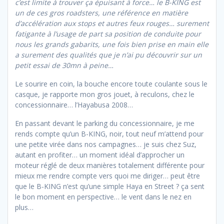
c’est limite à trouver ça épuisant à force… le B-KING est
un de ces gros roadsters, une référence en matière
d’accélération aux stops et autres feux rouges… surement
fatigante à l’usage de part sa position de conduite pour
nous les grands gabarits, une fois bien prise en main elle
a surement des qualités que je n’ai pu découvrir sur un
petit essai de 30mn à peine…
Le sourire en coin, la bouche encore toute coulante sous le
casque, je rapporte mon gros jouet, à reculons, chez le
concessionnaire… l’Hayabusa 2008…
En passant devant le parking du concessionnaire, je me
rends compte qu’un B-KING, noir, tout neuf m’attend pour
une petite virée dans nos campagnes… je suis chez Suz,
autant en profiter… un moment idéal d’approcher un
moteur réglé de deux manières totalement différente pour
mieux me rendre compte vers quoi me diriger… peut être
que le B-KING n’est qu’une simple Haya en Street ? ça sent
le bon moment en perspective… le vent dans le nez en
plus…