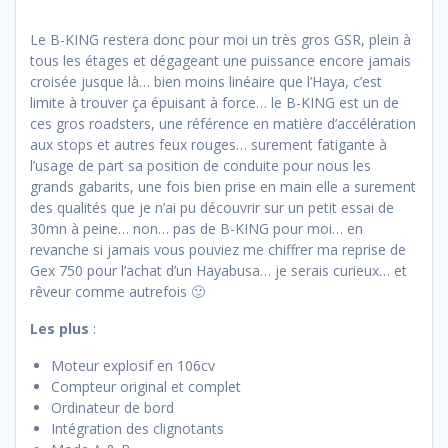
Le B-KING restera donc pour moi un très gros GSR, plein à
tous les étages et dégageant une puissance encore jamais
croisée jusque là… bien moins linéaire que l’Haya, c’est
limite à trouver ça épuisant à force… le B-KING est un de
ces gros roadsters, une référence en matière d’accélération
aux stops et autres feux rouges… surement fatigante à
l’usage de part sa position de conduite pour nous les
grands gabarits, une fois bien prise en main elle a surement
des qualités que je n’ai pu découvrir sur un petit essai de
30mn à peine… non… pas de B-KING pour moi… en
revanche si jamais vous pouviez me chiffrer ma reprise de
Gex 750 pour l’achat d’un Hayabusa… je serais curieux… et
rêveur comme autrefois 🙂
Les plus
:
Moteur explosif en 106cv
Compteur original et complet
Ordinateur de bord
Intégration des clignotants