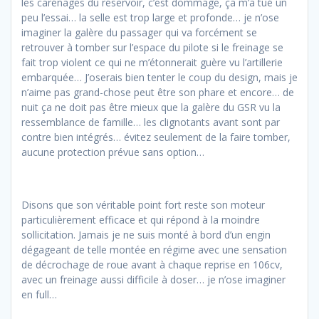
les carénages du réservoir, c’est dommage, ça m’a tué un
peu l’essai… la selle est trop large et profonde… je n’ose
imaginer la galère du passager qui va forcément se
retrouver à tomber sur l’espace du pilote si le freinage se
fait trop violent ce qui ne m’étonnerait guère vu l’artillerie
embarquée… J’oserais bien tenter le coup du design, mais je
n’aime pas grand-chose peut être son phare et encore… de
nuit ça ne doit pas être mieux que la galère du GSR vu la
ressemblance de famille… les clignotants avant sont par
contre bien intégrés… évitez seulement de la faire tomber,
aucune protection prévue sans option…
Disons que son véritable point fort reste son moteur
particulièrement efficace et qui répond à la moindre
sollicitation. Jamais je ne suis monté à bord d’un engin
dégageant de telle montée en régime avec une sensation
de décrochage de roue avant à chaque reprise en 106cv,
avec un freinage aussi difficile à doser… je n’ose imaginer
en full…