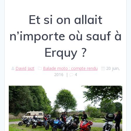
Et si on allait
n’importe où sauf à
Erquy ?
David Jazt
Balade moto : compte rendu
20 juin,
2016
|
4