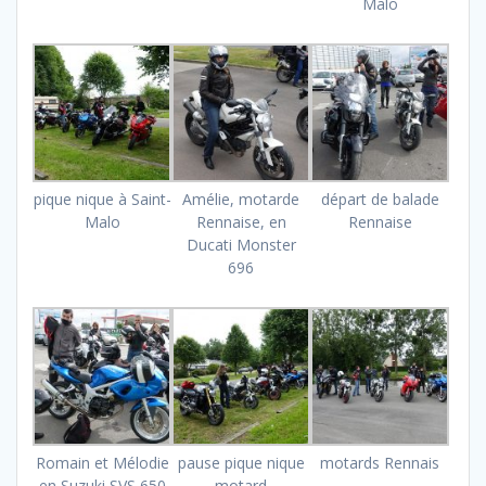
Malo
pique nique à Saint-
Amélie, motarde
départ de balade
Malo
Rennaise, en
Rennaise
Ducati Monster
696
Romain et Mélodie
pause pique nique
motards Rennais
en Suzuki SVS 650
motard