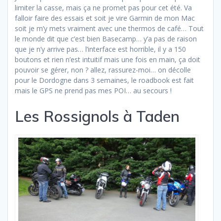
limiter la casse, mais ça ne promet pas pour cet été. Va
falloir faire des essais et soit je vire Garmin de mon Mac
soit je m’y mets vraiment avec une thermos de café… Tout
le monde dit que c’est bien Basecamp… y’a pas de raison
que je n’y arrive pas… l’interface est horrible, il y a 150
boutons et rien n’est intuitif mais une fois en main, ça doit
pouvoir se gérer, non ? allez, rassurez-moi… on décolle
pour le Dordogne dans 3 semaines, le roadbook est fait
mais le GPS ne prend pas mes POI… au secours !
Les Rossignols à Taden