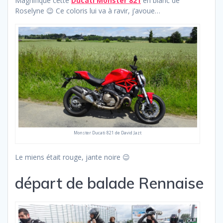
Magnifique cette
Ducati Monster 821
en blanc de
Roselyne 😉 Ce coloris lui va à ravir, j’avoue…
Monster Ducati 821 de David Jazt
Le miens était rouge, jante noire 😉
départ de balade Rennaise