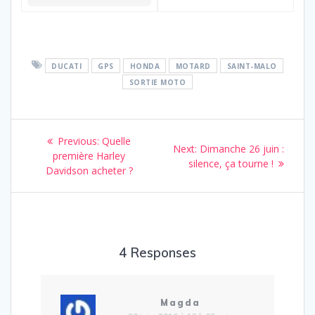
DUCATI
GPS
HONDA
MOTARD
SAINT-MALO
SORTIE MOTO
Navigation
Previous
Previous:
Quelle
Next
Next:
Dimanche 26 juin :
de
post:
première Harley
post:
silence, ça tourne !
Davidson acheter ?
l’article
4 Responses
Magda