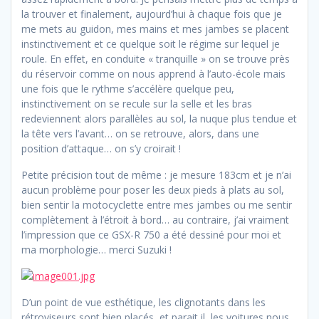
la trouver et finalement, aujourd’hui à chaque fois que je
me mets au guidon, mes mains et mes jambes se placent
instinctivement et ce quelque soit le régime sur lequel je
roule. En effet, en conduite « tranquille » on se trouve près
du réservoir comme on nous apprend à l’auto-école mais
une fois que le rythme s’accélère quelque peu,
instinctivement on se recule sur la selle et les bras
redeviennent alors parallèles au sol, la nuque plus tendue et
la tête vers l’avant… on se retrouve, alors, dans une
position d’attaque… on s’y croirait !
Petite précision tout de même : je mesure 183cm et je n’ai
aucun problème pour poser les deux pieds à plats au sol,
bien sentir la motocyclette entre mes jambes ou me sentir
complètement à l’étroit à bord… au contraire, j’ai vraiment
l’impression que ce GSX-R 750 a été dessiné pour moi et
ma morphologie… merci Suzuki !
D’un point de vue esthétique, les clignotants dans les
rétroviseurs sont bien placés, et parait il, les voitures nous