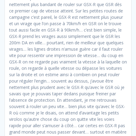
nettement plus bandant de rouler sur GSX-R que GSR dès
ce premier cap de vitesse atteint. Sur les petites routes de
campagne c’est pareil, le GSX-R est nettement plus joueur
et un virage que l’on passe à 70km/h en GSR on le trouve
tout aussi facile en GSX-R à 90km/h… c’est bien simple, le
GSX-R prend les virages aussi simplement que le GSR les
200m DA en ville… pourtant, rien de meilleur que quelques
virages… les lignes droites n’amuse guère car il faut rouler
vite pour ressentir une impression de vitesse… du coup en
GSX-R on ne regarde pas vraiment la vitesse à la laquelle on
roule, on regarde à quelle vitesse ou dépasse les voitures
sur la droite et on estime ainsi à combien on peut rouler
pour réguler l’engin… souvent au dessus, j’avoue être
nettement plus prudent avec le GSX-R qu’avec le GSR où je
savais que je pouvais taper dedans puisque freiner par
l’absence de protection. En attendant, je me retrouvais
souvent à rouler un peu vite… bien plus vite qu’avec le GSX-
R où comme je le disais, on attend d’avantage les petits
virolos qu’autre chose du coup on quitte vite les voies
rapide pour aller s’amuser à côté… car certes en GSX-R pas
grand monde peut nous passer devant… surtout en matière