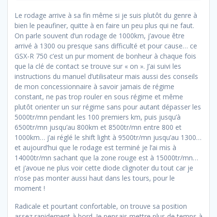
Le rodage arrive à sa fin même si je suis plutôt du genre à
bien le peaufiner, quitte à en faire un peu plus qui ne faut.
On parle souvent d’un rodage de 1000km, j’avoue être
arrivé à 1300 ou presque sans difficulté et pour cause… ce
GSX-R 750 c’est un pur moment de bonheur à chaque fois
que la clé de contact se trouve sur « on ». J’ai suivi les
instructions du manuel d’utilisateur mais aussi des conseils
de mon concessionnaire à savoir jamais de régime
constant, ne pas trop rouler en sous régime et même
plutôt orienter un sur régime sans pour autant dépasser les
5000tr/mn pendant les 100 premiers km, puis jusqu’à
6500tr/mn jusqu’au 800km et 8500tr/mn entre 800 et
1000km… j’ai réglé le shift light à 9500tr/mn jusqu’au 1300…
et aujourd’hui que le rodage est terminé je l’ai mis à
14000tr/mn sachant que la zone rouge est à 15000tr/mn…
et j’avoue ne plus voir cette diode clignoter du tout car je
n’ose pas monter aussi haut dans les tours, pour le
moment !
Radicale et pourtant confortable, on trouve sa position
assez rapidement à bord. Je pensais mettre plus de temps à