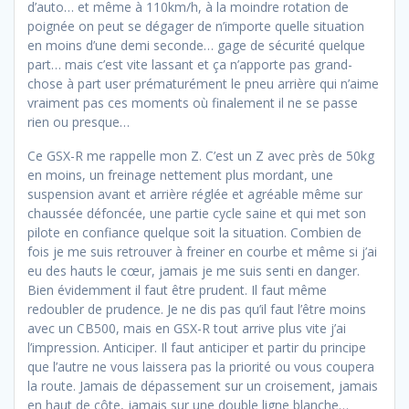
d’auto… et même à 110km/h, à la moindre rotation de
poignée on peut se dégager de n’importe quelle situation
en moins d’une demi seconde… gage de sécurité quelque
part… mais c’est vite lassant et ça n’apporte pas grand-
chose à part user prématurément le pneu arrière qui n’aime
vraiment pas ces moments où finalement il ne se passe
rien ou presque…
Ce GSX-R me rappelle mon Z. C’est un Z avec près de 50kg
en moins, un freinage nettement plus mordant, une
suspension avant et arrière réglée et agréable même sur
chaussée défoncée, une partie cycle saine et qui met son
pilote en confiance quelque soit la situation. Combien de
fois je me suis retrouver à freiner en courbe et même si j’ai
eu des hauts le cœur, jamais je me suis senti en danger.
Bien évidemment il faut être prudent. Il faut même
redoubler de prudence. Je ne dis pas qu’il faut l’être moins
avec un CB500, mais en GSX-R tout arrive plus vite j’ai
l’impression. Anticiper. Il faut anticiper et partir du principe
que l’autre ne vous laissera pas la priorité ou vous coupera
la route. Jamais de dépassement sur un croisement, jamais
en haut de côte, jamais sur une double ligne blanche…