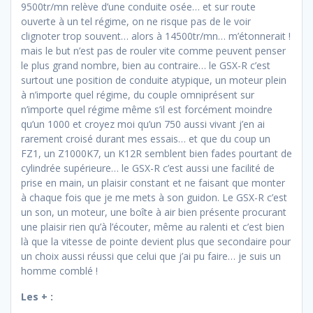
9500tr/mn relève d’une conduite osée… et sur route
ouverte à un tel régime, on ne risque pas de le voir
clignoter trop souvent… alors à 14500tr/mn… m’étonnerait !
mais le but n’est pas de rouler vite comme peuvent penser
le plus grand nombre, bien au contraire… le GSX-R c’est
surtout une position de conduite atypique, un moteur plein
à n’importe quel régime, du couple omniprésent sur
n’importe quel régime même s’il est forcément moindre
qu’un 1000 et croyez moi qu’un 750 aussi vivant j’en ai
rarement croisé durant mes essais… et que du coup un
FZ1, un Z1000K7, un K12R semblent bien fades pourtant de
cylindrée supérieure… le GSX-R c’est aussi une facilité de
prise en main, un plaisir constant et ne faisant que monter
à chaque fois que je me mets à son guidon. Le GSX-R c’est
un son, un moteur, une boîte à air bien présente procurant
une plaisir rien qu’à l’écouter, même au ralenti et c’est bien
là que la vitesse de pointe devient plus que secondaire pour
un choix aussi réussi que celui que j’ai pu faire… je suis un
homme comblé !
Les + :