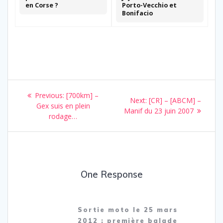
en Corse ?
Porto-Vecchio et
Bonifacio
Navigation
Previous
Previous:
[700km] –
Next
Next:
[CR] – [ABCM] –
de
post:
Gex suis en plein
post:
Manif du 23 juin 2007
rodage…
l’article
One Response
Sortie moto le 25 mars
2012 : première balade