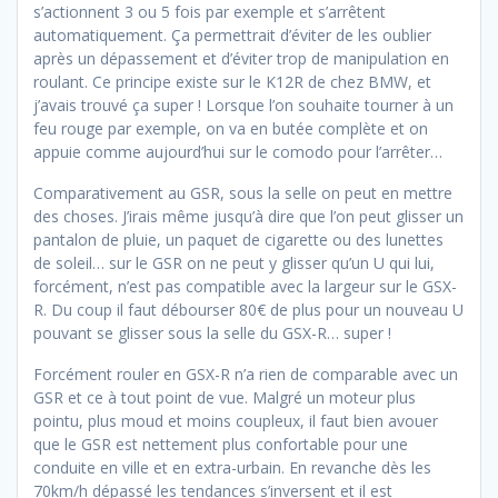
s’actionnent 3 ou 5 fois par exemple et s’arrêtent
automatiquement. Ça permettrait d’éviter de les oublier
après un dépassement et d’éviter trop de manipulation en
roulant. Ce principe existe sur le K12R de chez BMW, et
j’avais trouvé ça super ! Lorsque l’on souhaite tourner à un
feu rouge par exemple, on va en butée complète et on
appuie comme aujourd’hui sur le comodo pour l’arrêter…
Comparativement au GSR, sous la selle on peut en mettre
des choses. J’irais même jusqu’à dire que l’on peut glisser un
pantalon de pluie, un paquet de cigarette ou des lunettes
de soleil… sur le GSR on ne peut y glisser qu’un U qui lui,
forcément, n’est pas compatible avec la largeur sur le GSX-
R. Du coup il faut débourser 80€ de plus pour un nouveau U
pouvant se glisser sous la selle du GSX-R… super !
Forcément rouler en GSX-R n’a rien de comparable avec un
GSR et ce à tout point de vue. Malgré un moteur plus
pointu, plus moud et moins coupleux, il faut bien avouer
que le GSR est nettement plus confortable pour une
conduite en ville et en extra-urbain. En revanche dès les
70km/h dépassé les tendances s’inversent et il est