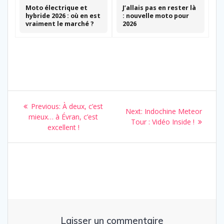
Moto électrique et
J’allais pas en rester là
hybride 2026 : où en est
: nouvelle moto pour
vraiment le marché ?
2026
Navigation
Previous
Previous:
À deux, c’est
Next
Next:
Indochine Meteor
de
post:
mieux… à Évran, c’est
post:
Tour : Vidéo Inside !
excellent !
l’article
Laisser un commentaire