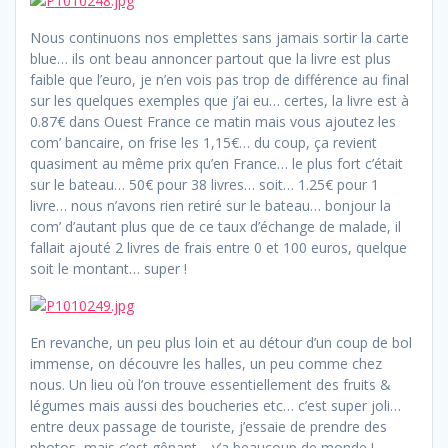
Nous continuons nos emplettes sans jamais sortir la carte
blue… ils ont beau annoncer partout que la livre est plus
faible que l’euro, je n’en vois pas trop de différence au final
sur les quelques exemples que j’ai eu… certes, la livre est à
0.87€ dans Ouest France ce matin mais vous ajoutez les
com’ bancaire, on frise les 1,15€… du coup, ça revient
quasiment au même prix qu’en France… le plus fort c’était
sur le bateau… 50€ pour 38 livres… soit… 1.25€ pour 1
livre… nous n’avons rien retiré sur le bateau… bonjour la
com’ d’autant plus que de ce taux d’échange de malade, il
fallait ajouté 2 livres de frais entre 0 et 100 euros, quelque
soit le montant… super !
En revanche, un peu plus loin et au détour d’un coup de bol
immense, on découvre les halles, un peu comme chez
nous. Un lieu où l’on trouve essentiellement des fruits &
légumes mais aussi des boucheries etc… c’est super joli…
entre deux passage de touriste, j’essaie de prendre des
photos, mais c’est gênant… y’a beaucoup de monde !