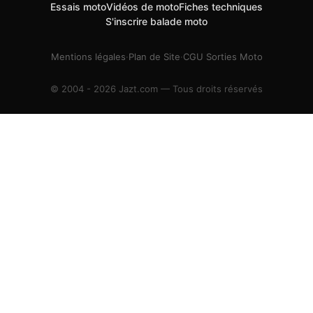
Essais moto
Vidéos de moto
Fiches techniques
S'inscrire balade moto
Mentions légales
·
Plan de Site
·
CGU Sorties Moto
© 2004 - 2026 Jazt.com — Tous droits réservés