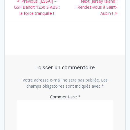
Previous
Next
Previous:
[ESSAI] –
Next:
Jersey Island :
de
post:
post:
GSF Bandit 1250 S ABS :
Rendez-vous à Saint-
la force tranquille !
Aubin !
l’article
Laisser un commentaire
Votre adresse e-mail ne sera pas publiée.
Les
champs obligatoires sont indiqués avec
*
Commentaire
*