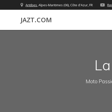
Skip
Antibes
, Alpes-Maritimes (06), Côte d'Azur, FR
Re
to
content
JAZT.COM
La
Moto Passio