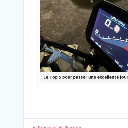
Le Top 5 pour passer une excellente jo
Navigation
Previous
Previous:
Halloween