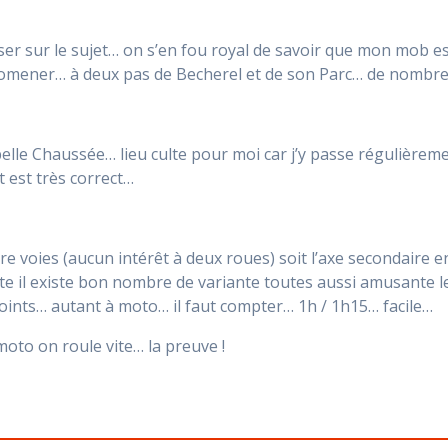
ser sur le sujet… on s’en fou royal de savoir que mon mob es
promener… à deux pas de Becherel et de son Parc… de nombre
lle Chaussée… lieu culte pour moi car j’y passe régulièreme
 est très correct…
tre voies (aucun intérêt à deux roues) soit l’axe secondaire
 il existe bon nombre de variante toutes aussi amusante le
oints… autant à moto… il faut compter… 1h / 1h15… facile…
oto on roule vite… la preuve !