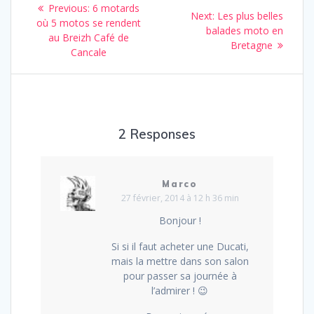
Previous
Previous:
6 motards
Next
Next:
Les plus belles
de
post:
où 5 motos se rendent
post:
balades moto en
au Breizh Café de
Bretagne
l’article
Cancale
2 Responses
Marco
27 février, 2014 à 12 h 36 min
Bonjour !
Si si il faut acheter une Ducati,
mais la mettre dans son salon
pour passer sa journée à
l’admirer ! 😉