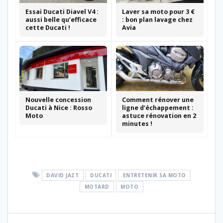
Essai Ducati Diavel V4 :
Laver sa moto pour 3 €
aussi belle qu’efficace
: bon plan lavage chez
cette Ducati !
Avia
Nouvelle concession
Comment rénover une
Ducati à Nice : Rosso
ligne d’échappement :
Moto
astuce rénovation en 2
minutes !
DAVID JAZT
DUCATI
ENTRETENIR SA MOTO
MOTARD
MOTO
Navigation