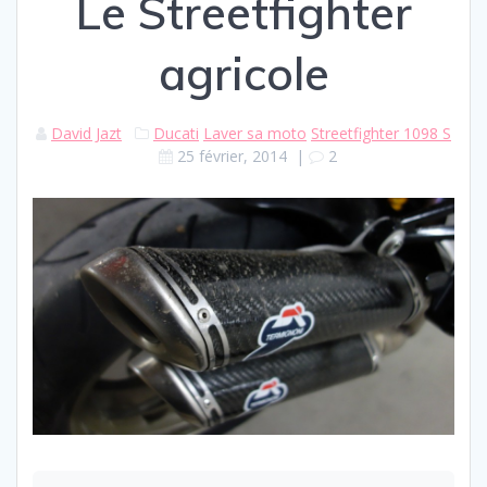
Le Streetfighter
agricole
David Jazt
Ducati
Laver sa moto
Streetfighter 1098 S
25 février, 2014
|
2