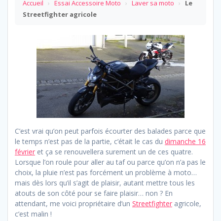
Accueil
›
Essai Accessoire Moto
›
Laver sa moto
›
Le
Streetfighter agricole
C’est vrai qu’on peut parfois écourter des balades parce que
le temps n’est pas de la partie, c’était le cas du
dimanche 16
février
et ça se renouvellera surement un de ces quatre.
Lorsque l’on roule pour aller au taf ou parce qu’on n’a pas le
choix, la pluie n’est pas forcément un problème à moto…
mais dès lors qu’il s’agit de plaisir, autant mettre tous les
atouts de son côté pour se faire plaisir… non ? En
attendant, me voici propriétaire d’un
Streetfighter
agricole,
c’est malin !