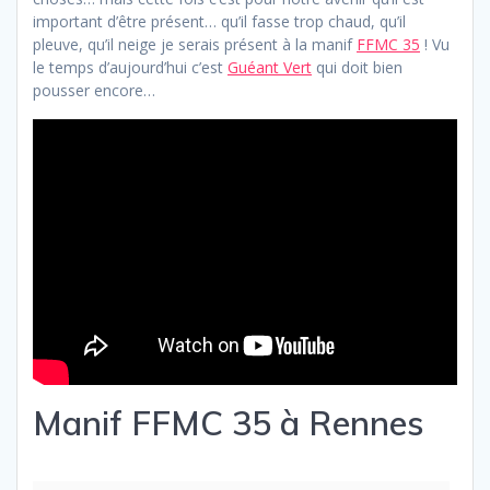
important d’être présent… qu’il fasse trop chaud, qu’il
pleuve, qu’il neige je serais présent à la manif
FFMC 35
! Vu
le temps d’aujourd’hui c’est
Guéant Vert
qui doit bien
pousser encore…
Manif FFMC 35 à Rennes