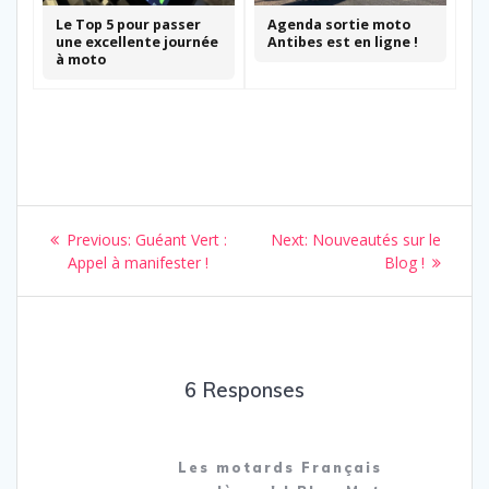
Le Top 5 pour passer
Agenda sortie moto
une excellente journée
Antibes est en ligne !
à moto
Navigation
Previous
Next
Previous:
Guéant Vert :
Next:
Nouveautés sur le
de
post:
post:
Appel à manifester !
Blog !
l’article
6 Responses
Les motards Français