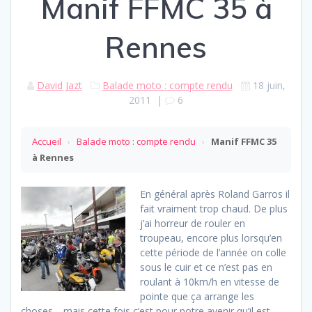
Manif FFMC 35 à
Rennes
David Jazt
Balade moto : compte rendu
18 juin,
2011
|
6
Accueil
›
Balade moto : compte rendu
›
Manif FFMC 35
à Rennes
En général après Roland Garros il
fait vraiment trop chaud. De plus
j’ai horreur de rouler en
troupeau, encore plus lorsqu’en
cette période de l’année on colle
sous le cuir et ce n’est pas en
roulant à 10km/h en vitesse de
pointe que ça arrange les
choses… mais cette fois c’est pour notre avenir qu’il est