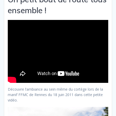
ensemble !
Découvre l’ambiance au sein même du cortège lors de la
manif FFMC de Rennes du 18 juin 2011 dans cette petite
vidéo.