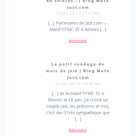
en colères ! | Blog Moto
Jazt.com
21 juin, 2011 à 2 h 17 min
[…] Partenaires de Jazt.com ←
Manif FFMC 35 à Rennes […]
Répondre
Le petit sondage du
mois de juin | Blog Moto
Jazt.com
21 juin, 2011 à 12 h 35 min
[…] de la manif FFMC 35 à
Rennes le 18 juin, j’ai croisé un
couple (aïe, les prénoms et moi,
c’est dur !) très sympathique que
[…]
Répondre