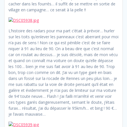
cacher dans les fourrés… il suffit de se mettre en sortie de
village en campagne… ce serait à la pelle !!
L’histoire des radars pour ma part c’était à prévoir… hurler
sur les toits qu’enlever les panneaux c’est aberrant pour moi
n’a pas de sens ! Non ce qui est pénible c’est de se faire
niquer à 91 au lieu de 90. On a beau dire que c’est normal
car on roulait au dessus… je suis désolé, mais de mon vécu
et quand on connaît ma voiture on doute qu’elle dépasse
les 100… bien je me suis fait avoir à 91 au lieu de 90. Trop
bon, trop con comme on dit. J’ai vu un type garé en biais
dans un fossé sur la rocade de Rennes un peu plus loin… je
me suis rabattu sur la voie de droite pensant qu’il était en
galère et évidemment je n’ai pas de limiteur sur ma voiture
de 94’ toute neuve… Flash ! j’ai failli m’arrêté et venir voir
ces types garés dangereusement, semant le doute, j’étais
furax… résultat, j’ai du dépasser le 95km/h… et bing ! 90 €…
je l’avais mauvaise…