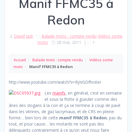
Manif FFMC35 à
Redon
David Jazt
Balade moto : compte rendu
Vidéos sortie
moto
28 mai, 2011
|
1
Accueil
›
Balade moto : compte rendu
›
Vidéos sortie
moto
›
Manif FFMC35 à Redon
http://www.youtube.com/watch?v=RyVGDfhoKeI
Les
manifs
, en général, c’est en semaine
et sous la flotte à gueuler comme des
ânes des slogans à la con et ça se termine à coup de pavé
dans les vitrines, de gaz lacrymaux, et de CRS en pleine
forme… bien lors de cette
manif FFMC35 à Redon
, pas du
tout, et pour cause… les motards ne sont pas des
délinquants contrairement à ce qu’on veut nous faire