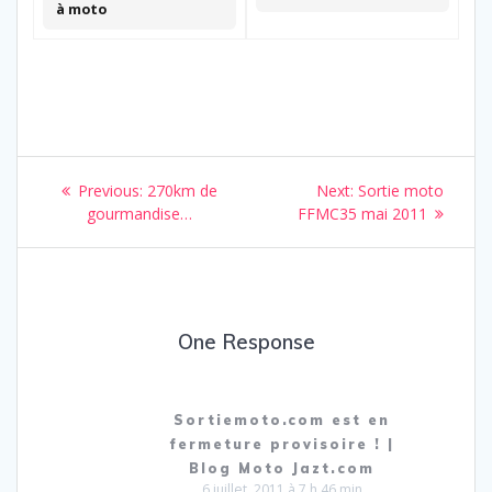
à moto
Navigation
Previous
Next
Previous:
270km de
Next:
Sortie moto
de
post:
post:
gourmandise…
FFMC35 mai 2011
l’article
One Response
Sortiemoto.com est en
fermeture provisoire ! |
Blog Moto Jazt.com
6 juillet, 2011 à 7 h 46 min