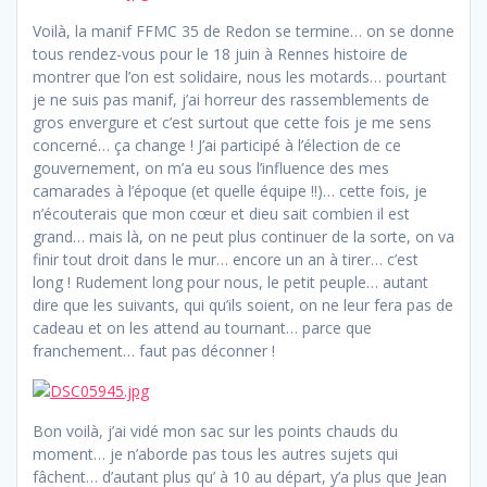
Voilà, la manif FFMC 35 de Redon se termine… on se donne
tous rendez-vous pour le 18 juin à Rennes histoire de
montrer que l’on est solidaire, nous les motards… pourtant
je ne suis pas manif, j’ai horreur des rassemblements de
gros envergure et c’est surtout que cette fois je me sens
concerné… ça change ! J’ai participé à l’élection de ce
gouvernement, on m’a eu sous l’influence des mes
camarades à l’époque (et quelle équipe !!)… cette fois, je
n’écouterais que mon cœur et dieu sait combien il est
grand… mais là, on ne peut plus continuer de la sorte, on va
finir tout droit dans le mur… encore un an à tirer… c’est
long ! Rudement long pour nous, le petit peuple… autant
dire que les suivants, qui qu’ils soient, on ne leur fera pas de
cadeau et on les attend au tournant… parce que
franchement… faut pas déconner !
Bon voilà, j’ai vidé mon sac sur les points chauds du
moment… je n’aborde pas tous les autres sujets qui
fâchent… d’autant plus qu’ à 10 au départ, y’a plus que Jean