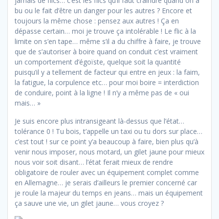
jamais de flics… c’est les flics qu’il faut craindre quand on a
bu ou le fait d’être un danger pour les autres ? Encore et
toujours la même chose : pensez aux autres ! Ça en
dépasse certain… moi je trouve ça intolérable ! Le flic à la
limite on s’en tape… même s’il a du chiffre à faire, je trouve
que de s’autoriser à boire quand on conduit c’est vraiment
un comportement d’égoïste, quelque soit la quantité
puisqu’il y a tellement de facteur qui entre en jeux : la faim,
la fatigue, la corpulence etc… pour moi boire = interdiction
de conduire, point à la ligne ! Il n’y a même pas de « oui
mais… »
Je suis encore plus intransigeant là-dessus que l’état…
tolérance 0 ! Tu bois, t’appelle un taxi ou tu dors sur place…
c’est tout ! sur ce point y’a beaucoup à faire, bien plus qu’à
venir nous imposer, nous motard, un gilet jaune pour mieux
nous voir soit disant… l’état ferait mieux de rendre
obligatoire de rouler avec un équipement complet comme
en Allemagne… je serais d’ailleurs le premier concerné car
je roule la majeur du temps en jeans… mais un équipement
ça sauve une vie, un gilet jaune… vous croyez ?