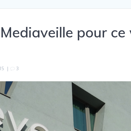
e Mediaveille pour c
015
|
3