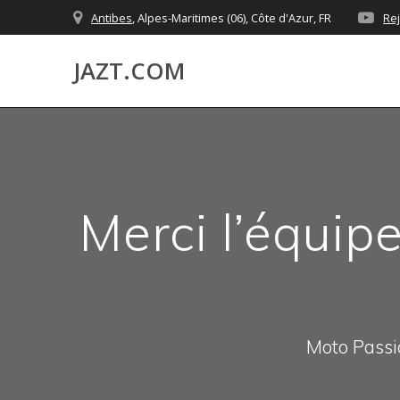
Skip
Antibes
, Alpes-Maritimes (06), Côte d'Azur, FR
Re
to
content
JAZT.COM
Merci l’équip
Moto Passio