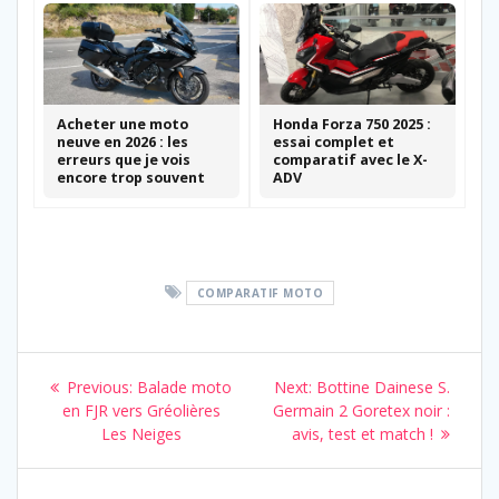
Acheter une moto
Honda Forza 750 2025 :
neuve en 2026 : les
essai complet et
erreurs que je vois
comparatif avec le X-
encore trop souvent
ADV
COMPARATIF MOTO
Navigation
Previous
Next
Previous:
Balade moto
Next:
Bottine Dainese S.
de
post:
post:
en FJR vers Gréolières
Germain 2 Goretex noir :
Les Neiges
avis, test et match !
l’article