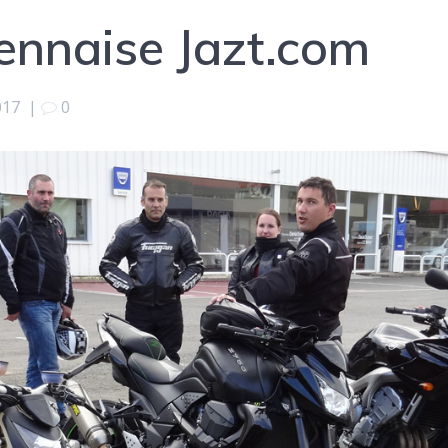
ennaise Jazt.com
017
|
0