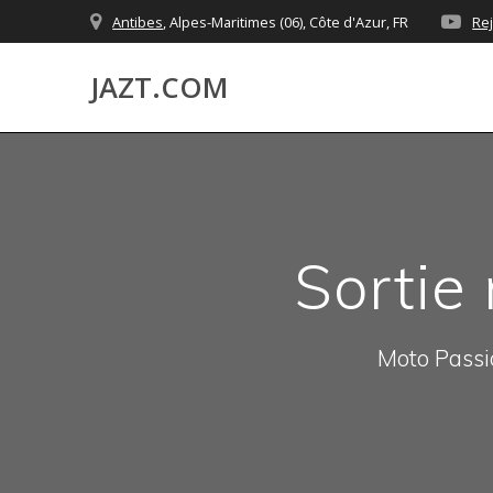
Skip
Antibes
, Alpes-Maritimes (06), Côte d'Azur, FR
Re
to
content
JAZT.COM
Sortie
Moto Passio