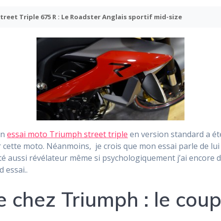
reet Triple 675 R : Le Roadster Anglais sportif mid-size
on
essai moto Triumph street triple
en version standard a été
ur cette moto. Néanmoins, je crois que mon essai parle de lu
 été aussi révélateur même si psychologiquement j’ai encore 
 essai..
de chez Triumph : le cou