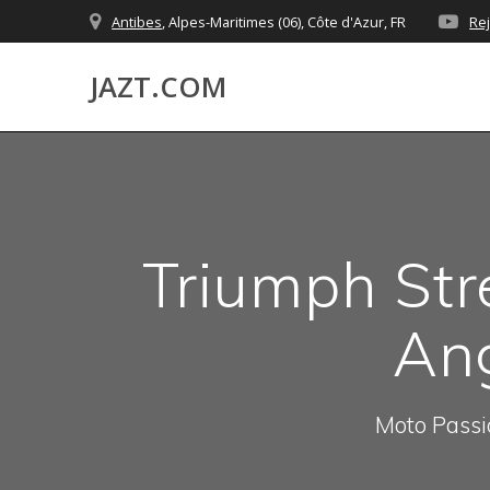
Skip
Antibes
, Alpes-Maritimes (06), Côte d'Azur, FR
Re
to
content
JAZT.COM
Triumph Stre
Ang
Moto Passio