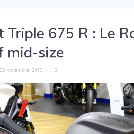
 Triple 675 R : Le R
f mid-size
23 novembre, 2013
|
2