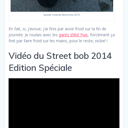
balade moto de décembre 2015
En fait, si, j’avoue, j’ai finis par avoir froid sur la fin de
journée. Je roulais avec les
gants d’été Five
, forcément ça
finit par faire froid sur les mains, pour le reste, nickel !
Vidéo du Street bob 2014
Edition Spéciale