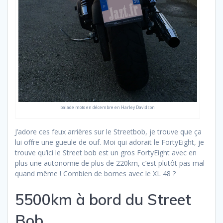
balade moto en décembre en Harley Davidson
J’adore ces feux arrières sur le Streetbob, je trouve que ça
lui offre une gueule de ouf. Moi qui adorait le FortyEight, je
trouve qu’ici le Street bob est un gros FortyEight avec en
plus une autonomie de plus de 220km, c’est plutôt pas mal
quand même ! Combien de bornes avec le XL 48 ?
5500km à bord du Street
Bob