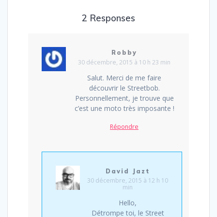
2 Responses
Robby
30 décembre, 2015 à 10 h 23 min
Salut. Merci de me faire
découvrir le Streetbob.
Personnellement, je trouve que
c’est une moto très imposante !
Répondre
David Jazt
30 décembre, 2015 à 12 h 10
min
Hello,
Détrompe toi, le Street