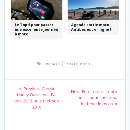
Le Top 5 pour passer
Agenda sortie moto
une excellente journée
Antibes est en ligne !
à moto
MOTARD
SORTIE MOTO
Navigation
Previous
Previous:
Choisir
Next
Next:
Entretenir sa moto
de
post:
Harley Davidson : Fat
post:
: conseil pour choisir sa
bob 2013 ou street bob
batterie de moto
l’article
2016