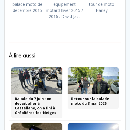
balade moto de
équipement
tour de moto
décembre 2015
motard hiver 2015 /
Harley
2016 : David Jazt
À lire aussi
Balade du 7 juin : on
Retour sur la balade
devait aller à
moto du 3 mai 2026
Castellane, on a fini à
Gréolières-les-Neiges