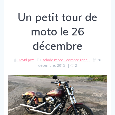
Un petit tour de
moto le 26
décembre
David Jazt
Balade moto : compte rendu
26
décembre, 2015
|
2