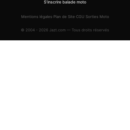
S'inscrire balade moto
Mentions légales
·
Plan de Site
·
CGU Sorties Moto
© 2004 - 2026 Jazt.com — Tous droits réservés