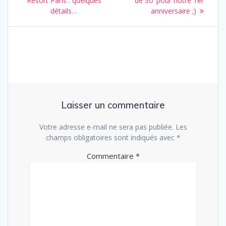
de
Resort Paris : quelques
de So’ pour notre 1er
détails…
anniversaire ;)
l’article
Laisser un commentaire
Votre adresse e-mail ne sera pas publiée.
Les
champs obligatoires sont indiqués avec
*
Commentaire
*