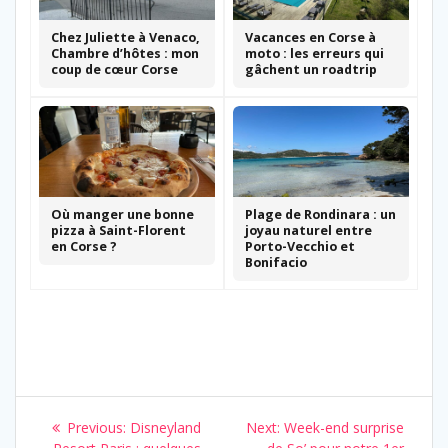
Chez Juliette à Venaco,
Vacances en Corse à
Chambre d’hôtes : mon
moto : les erreurs qui
coup de cœur Corse
gâchent un roadtrip
Où manger une bonne
Plage de Rondinara : un
pizza à Saint-Florent
joyau naturel entre
en Corse ?
Porto-Vecchio et
Bonifacio
Navigation
Previous
Next
Previous:
Disneyland
Next:
Week-end surprise
post:
post: