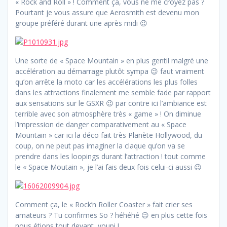
« Rock and Roll » ! Comment ça, vous ne me croyez pas ?
Pourtant je vous assure que Aerosmith est devenu mon
groupe préféré durant une après midi 😉
Une sorte de « Space Mountain » en plus gentil malgré une
accélération au démarrage plutôt sympa 😉 faut vraiment
qu’on arrête la moto car les accélérations les plus folles
dans les attractions finalement me semble fade par rapport
aux sensations sur le GSXR 😉 par contre ici l’ambiance est
terrible avec son atmosphère très « game » ! On diminue
l’impression de danger comparativement au « Space
Mountain » car ici la déco fait très Planète Hollywood, du
coup, on ne peut pas imaginer la claque qu’on va se
prendre dans les loopings durant l’attraction ! tout comme
le « Space Moutain », je l’ai fais deux fois celui-ci aussi 😉
Comment ça, le « Rock’n Roller Coaster » fait crier ses
amateurs ? Tu confirmes So ? héhéhé 😉 en plus cette fois
nous étions tout devant, youpi !