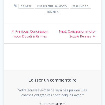
DAINESE
ENTRETENIR SA MOTO
ESSAI MOTO
TRIUMPH
Navigation
Previous
Next
Previous:
Concession
Next:
Concession moto
de
post:
post:
moto Ducati à Rennes
Suzuki Rennes
l’article
Laisser un commentaire
Votre adresse e-mail ne sera pas publiée.
Les
champs obligatoires sont indiqués avec
*
Commentaire
*