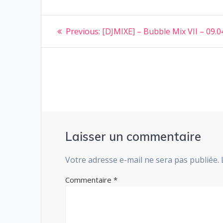
Navigation
Previous
Previous:
[DJMIXE] – Bubble Mix VII – 09.0
post:
de
l’article
Laisser un commentaire
Votre adresse e-mail ne sera pas publiée.
Commentaire
*