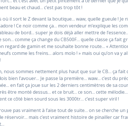
fort… et c’est avec un petit pincement à ce dernier que je qu
ément beau et chaud… c’est pas trop tôt !
où il sort le Z devant la boutique… waw, quelle gueule ! Je n
 j’adore ! Ce noir comme ça… mon vendeur m’explique les como
ableau de bord… super je dois déjà aller mettre de l’essence…
 ce son… comme ça change du CB500F… quelle classe ça fait gro
t mon regard de gamin et me souhaite bonne route… « Attenti
eufs comme les freins… alors molo ! » mais oui qu’on va y al
!
, nous sommes nettement plus haut que sur le CB… ça fait dr
 dois bien l’avouer… Je passe la première… waw… c’est du préci
ée… en fait ça joue sur les 2 derniers centimètres de sa cour
e après être monté dessus… et ce bruit… ce son… cette mélodi
ent ce côté bien sourd sous les 3000tr… c’est super viril !
 trouve pas vraiment à l’aise tout de suite… on se cherche un 
r le réservoir… mais c’est vraiment histoire de pinailler car 
nt…