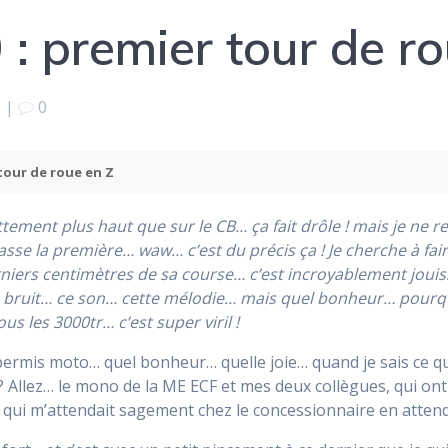
: premier tour de ro
|
0
tour de roue en Z
ent plus haut que sur le CB… ça fait drôle ! mais je ne re
 passe la première… waw… c’est du précis ça ! Je cherche à fa
rniers centimètres de sa course… c’est incroyablement jouissif
 bruit… ce son… cette mélodie… mais quel bonheur… pourquoi
s les 3000tr… c’est super viril !
u permis moto… quel bonheur… quelle joie… quand je sais ce 
 ? Allez… le mono de la ME ECF et mes deux collègues, qui ont
ui m’attendait sagement chez le concessionnaire en atten