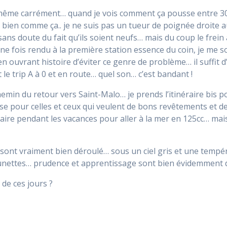
même carrément… quand je vois comment ça pousse entre 3000
ès bien comme ça.. je ne suis pas un tueur de poignée droite
sans doute du fait qu’ils soient neufs… mais du coup le frein
une fois rendu à la première station essence du coin, je me so
en ouvrant histoire d’éviter ce genre de problème… il suffit d
le trip A à 0 et en route… quel son… c’est bandant !
emin du retour vers Saint-Malo… je prends l’itinéraire bis po
pour celles et ceux qui veulent de bons revêtements et de 
éraire pendant les vacances pour aller à la mer en 125cc… mai
e sont vraiment bien déroulé… sous un ciel gris et une tem
unettes… prudence et apprentissage sont bien évidemment 
 de ces jours ?