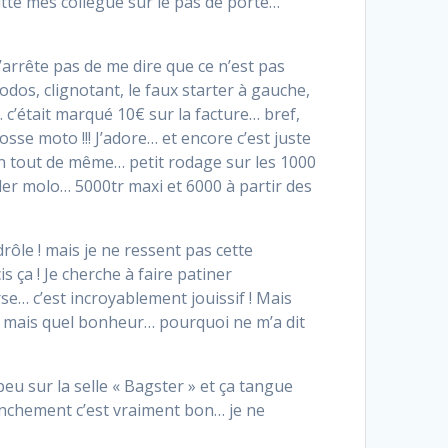
itte mes collègue sur le pas de porte…
’arrête pas de me dire que ce n’est pas
dos, clignotant, le faux starter à gauche,
 c’était marqué 10€ sur la facture… bref,
sse moto !!! J’adore… et encore c’est juste
on tout de même… petit rodage sur les 1000
ler molo… 5000tr maxi et 6000 à partir des
ôle ! mais je ne ressent pas cette
s ça ! Je cherche à faire patiner
se… c’est incroyablement jouissif ! Mais
e… mais quel bonheur… pourquoi ne m’a dit
peu sur la selle « Bagster » et ça tangue
franchement c’est vraiment bon… je ne