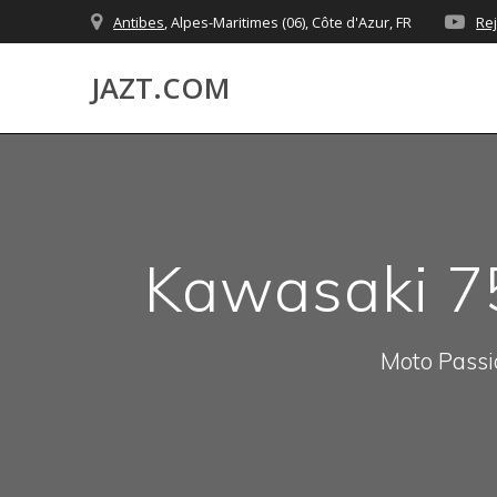
Skip
Antibes
, Alpes-Maritimes (06), Côte d'Azur, FR
Re
to
content
JAZT.COM
Kawasaki 75
Moto Passio