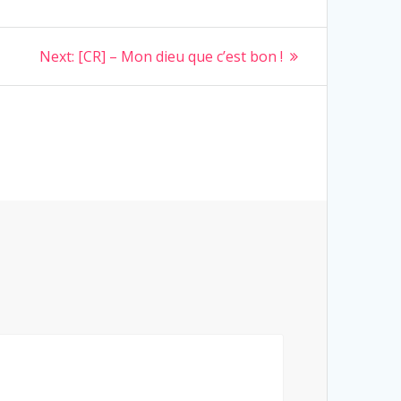
Next
Next:
[CR] – Mon dieu que c’est bon !
post: