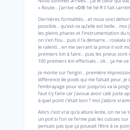
Nous sommes arrivés… j’ai le cœur qui bat 
« Route… j’arrive »©® hé hé !!! Il fait carr
Dernières formalités… et nous voici dehors 
possible… qu’est-ce qu’elle est belle… moi
les pleins phares et l’instrumentation du t
on s’en fou… puis il l’a démarre… rolalala
le ralenti… en me serrant la pince il voi
premiers km à faire… puis les pneus sont n
100 premiers km effectués… ok… ça me va 
Je monte sur l’engin… première impression
différence de poids qui me faisait peur, je
l’embrayage pour voir jusqu’où va la poign
faut s’y faire car j’avoue avoir calé just
à quel point c’était bon ? moi j’adore vraim
Alors c’est vrai qu’à allure lente, on ne se
un poil si l’on se ferme pas les cuisses su
pensais pas que ça pouvait l’être à ce poi