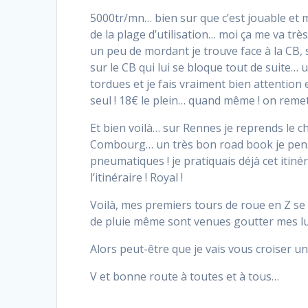
5000tr/mn… bien sur que c’est jouable et 
de la plage d’utilisation… moi ça me va tr
un peu de mordant je trouve face à la CB, 
sur le CB qui lui se bloque tout de suite… 
tordues et je fais vraiment bien attention 
seul ! 18€ le plein… quand même ! on remet 
Et bien voilà… sur Rennes je reprends le ch
Combourg… un très bon road book je pense 
pneumatiques ! je pratiquais déjà cet itin
l’itinéraire ! Royal !
Voilà, mes premiers tours de roue en Z s
de pluie même sont venues goutter mes l
Alors peut-être que je vais vous croiser un
V et bonne route à toutes et à tous…