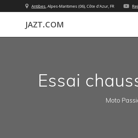
Skip
Antibes
, Alpes-Maritimes (06), Côte d'Azur, FR
Re
to
content
JAZT.COM
Essai chaus
Moto Passio