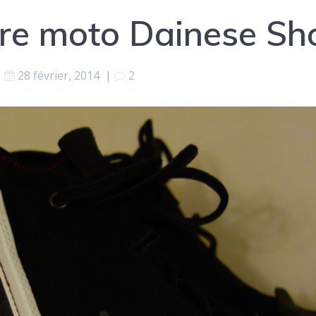
re moto Dainese Sho
28 février, 2014
|
2