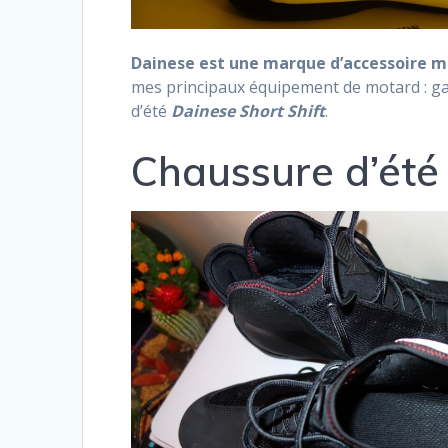
Dainese est une marque d’accessoire
mes principaux équipement de motard : ga
d’été
Dainese Short Shift
.
Chaussure d’été 