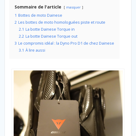
Sommaire de l'article
masquer
1
Bottes de moto Dainese
2
Les bottes de moto homologuées piste et route
2.1
La botte Dainese Torque in
2.2
La botte Dainese Torque out
3
Le compromis idéal : la Dyno Pro D1 de chez Dainese
3.1
À lire aussi