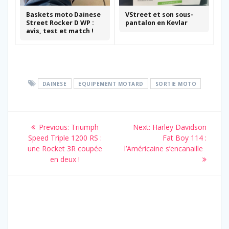
Baskets moto Dainese
VStreet et son sous-
Street Rocker D WP :
pantalon en Kevlar
avis, test et match !
DAINESE
EQUIPEMENT MOTARD
SORTIE MOTO
Navigation
Previous
Next
Previous:
Triumph
Next:
Harley Davidson
de
post:
post:
Speed Triple 1200 RS :
Fat Boy 114 :
une Rocket 3R coupée
l’Américaine s’encanaille
l’article
en deux !