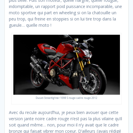
plus belle. Puis son moteur, quelle hargne, quelle fougue,
indomptable, un rapport poid puissance incomparable, une
moto sportive qui part en wheeling si on la chatouille un
peu trop, qui freine en stoppies si on lui tire trop dans la
gueule… quelle moto !
Ducati Streetfighter 1098 S rouge cadre rouge 2012
Avec du recule aujourd’hui, je peux bien avouer que cette
version jante noire cadre rouge n’est pas la plus vilaine qu’il
soit quand même… non, pour moi il n’y avait que le cadre
bronze qui faisait vibrer mon coeur. D’ailleurs j’avais rédigé