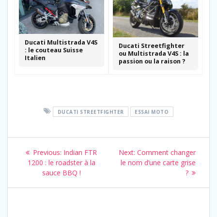
Ducati Multistrada V4S
Ducati Streetfighter
: le couteau Suisse
ou Multistrada V4S : la
Italien
passion ou la raison ?
DUCATI STREETFIGHTER
ESSAI MOTO
Navigation
Previous
Next
Previous:
Indian FTR
Next:
Comment changer
de
post:
post:
1200 : le roadster à la
le nom d’une carte grise
sauce BBQ !
?
l’article