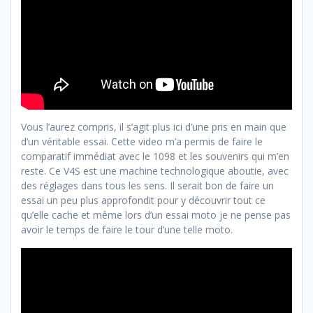
Vous l’aurez compris, il s’agit plus ici d’une pris en main que
d’un véritable essai. Cette video m’a permis de faire le
comparatif immédiat avec le 1098 et les souvenirs qui m’en
reste. Ce V4S est une machine technologique aboutie, avec
des réglages dans tous les sens. Il serait bon de faire un
essai un peu plus approfondit pour y découvrir tout ce
qu’elle cache et même lors d’un essai moto je ne pense pas
avoir le temps de faire le tour d’une telle moto.