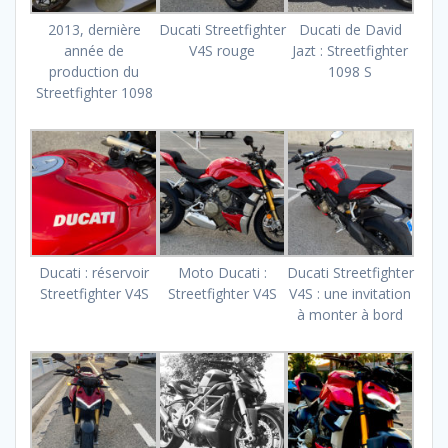
2013, dernière
Ducati Streetfighter
Ducati de David
année de
V4S rouge
Jazt : Streetfighter
production du
1098 S
Streetfighter 1098
Ducati : réservoir
Moto Ducati :
Ducati Streetfighter
Streetfighter V4S
Streetfighter V4S
V4S : une invitation
à monter à bord