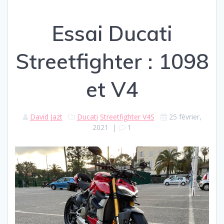
Essai Ducati
Streetfighter : 1098
et V4
David Jazt
Ducati
Streetfighter V4S
25 février,
2021
|
1