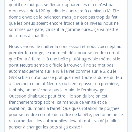
quoi il ne faut pas se fier aux apparences et ce n’est pas
mon essai du K12R qui dira le contraire à ce niveau là. Elle
donne envie de la balancer, mais je n’ose pas trop du fait
que les pneus soient encore froids et à ce niveau nous ne
sommes pas gâté, ça sent la gomme dure… ça va mettre
du temps à chauffer…
Nous venons de quitter la concession et nous voici déjà au
premier feu rouge, le moment idéal pour se rendre compte
que l’on a à faire ici à une boîte plutôt agréable même si le
point Neutre semble difficile à trouver. Il ne se met pas
automatiquement sur le N à l’arrêt comme sur le Z ou le
GSR si bien qu’on passe pratiquement toute la durée du feu
à chercher ce point Neutre, ou bien repasser en première,
tant pis, on ne lâchera pas la main de l’embrayage !
Question d’habitude peut être… le son du brelon est
franchement trop sobre, ça manque de virilité et de
vibration, du moins à l’arrêt. Quelques rotation de poignée
pour se rendre compte du coffre de la bête, personne ne se
retourne dans les automobiles devant moi… va déjà falloir
penser à changer les pots si ça existe !