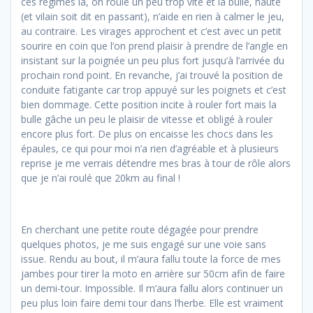
ces régimes là, on roule un peu trop vite et la bulle, haute
(et vilain soit dit en passant), n’aide en rien à calmer le jeu,
au contraire. Les virages approchent et c’est avec un petit
sourire en coin que l’on prend plaisir à prendre de l’angle en
insistant sur la poignée un peu plus fort jusqu’à l’arrivée du
prochain rond point. En revanche, j’ai trouvé la position de
conduite fatigante car trop appuyé sur les poignets et c’est
bien dommage. Cette position incite à rouler fort mais la
bulle gâche un peu le plaisir de vitesse et obligé à rouler
encore plus fort. De plus on encaisse les chocs dans les
épaules, ce qui pour moi n’a rien d’agréable et à plusieurs
reprise je me verrais détendre mes bras à tour de rôle alors
que je n’ai roulé que 20km au final !
En cherchant une petite route dégagée pour prendre
quelques photos, je me suis engagé sur une voie sans
issue. Rendu au bout, il m’aura fallu toute la force de mes
jambes pour tirer la moto en arrière sur 50cm afin de faire
un demi-tour. Impossible. Il m’aura fallu alors continuer un
peu plus loin faire demi tour dans l’herbe. Elle est vraiment