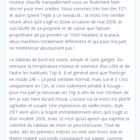
moteur chauffe tranquillement sous un feulement bien
discret pour mes oreilles. Nous sommes très loin des FZ1
et autre Speed Triple à ce niveau là… la moto me semble
neuve alors qu’il s’agit ici d’une occasion de mai 2006. Je
suis bluffé de sa propreté et de savoir que l’ancien
propriétaire ait pu prendre un 1000 Valadero à la place,
deux machines totalement différentes et qui pour ma part
ne m’intéresse absolument pas !
Le tableau de bord est sobre, simple et sans gadget. On
retrouve la température moteur et extérieur d’un côté et de
l’autre les habituels Trip A, B et général ainsi que l’horloge
en mode 24h – ça peut sembler normal, mais sur le Z c’est
uniquement en 12h, et c’est rudement pénible à l’usage –
pour ma part je laisserais en Trip A afin de voir combien de
km je vais faire durant l’essai. L’assise sur la moto est plutôt
agréable et souple. Une impression de vieille moto, style
ZR7 vient alors à l’esprit immédiatement alors qu’il s’agit ici
d’un modèle 2006, mais ce n’est qu’un apriori qui exprime la
sobriété du tableau de mort un peu tristounet. Tout de
suite, dès les premiers mètres on sent une moto vive et
légère malgré son poids conséquent sur papier, comme