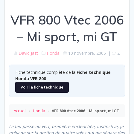
VFR 800 Vtec 2006
– Mi sport, mi GT
David Jazt
Honda
10 novembre, 2006
|
2
Fiche technique complète de la
Fiche technique
Honda VFR 800
Voir la fiche technique
Accueil
›
Honda
›
VFR 800 Vtec 2006 – Mi sport, mi GT
Le feu passe au vert, première enclenchée, instinctive, je
m’évade sur la portion de quatre voies qui me sépare des