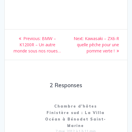
Navigation
Previous
Next
Previous:
BMW –
Next:
Kawasaki – ZX6-R
de
post:
post:
K1200R – Un autre
quelle pêche pour une
monde sous nos roues…
pomme verte !
l’article
2 Responses
Chambre d'hôtes
Finistère sud : La Villa
Océan à Bénodet Saint-
Marine
7 mai, 2012 à 1 h 11 min