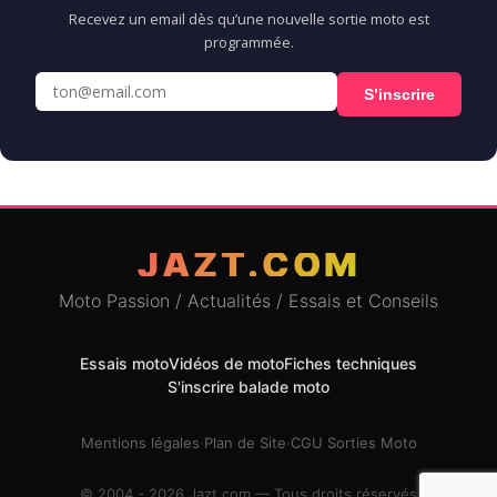
Recevez un email dès qu’une nouvelle sortie moto est
programmée.
S’inscrire
JAZT.COM
Moto Passion / Actualités / Essais et Conseils
Essais moto
Vidéos de moto
Fiches techniques
S'inscrire balade moto
Mentions légales
·
Plan de Site
·
CGU Sorties Moto
© 2004 - 2026 Jazt.com — Tous droits réservés