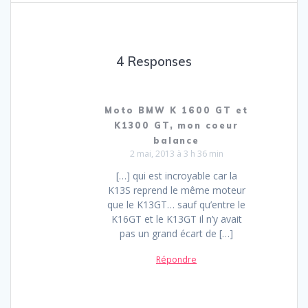
l’article
4 Responses
Moto BMW K 1600 GT et
K1300 GT, mon coeur
balance
2 mai, 2013 à 3 h 36 min
[…] qui est incroyable car la
K13S reprend le même moteur
que le K13GT… sauf qu’entre le
K16GT et le K13GT il n’y avait
pas un grand écart de […]
Répondre