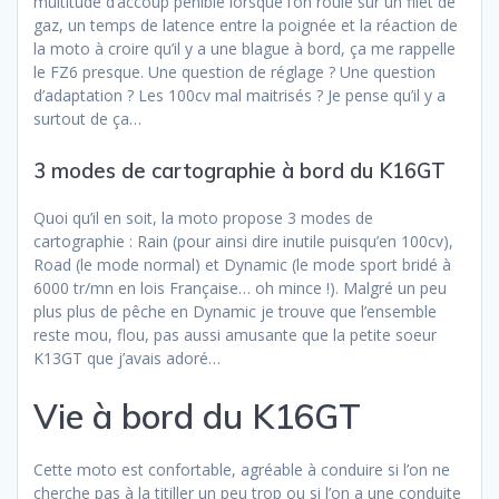
multitude d’accoup pénible lorsque l’on roule sur un filet de
gaz, un temps de latence entre la poignée et la réaction de
la moto à croire qu’il y a une blague à bord, ça me rappelle
le FZ6 presque. Une question de réglage ? Une question
d’adaptation ? Les 100cv mal maitrisés ? Je pense qu’il y a
surtout de ça…
3 modes de cartographie à bord du K16GT
Quoi qu’il en soit, la moto propose 3 modes de
cartographie : Rain (pour ainsi dire inutile puisqu’en 100cv),
Road (le mode normal) et Dynamic (le mode sport bridé à
6000 tr/mn en lois Française… oh mince !). Malgré un peu
plus plus de pêche en Dynamic je trouve que l’ensemble
reste mou, flou, pas aussi amusante que la petite soeur
K13GT que j’avais adoré…
Vie à bord du K16GT
Cette moto est confortable, agréable à conduire si l’on ne
cherche pas à la titiller un peu trop ou si l’on a une conduite