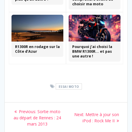
choisir ma moto
R1300R en rodage sur la
Pourquoi j’ai choisi la
Côte d’Azur
BMW R1300R… et pas
une autre !
ESSAI MOTO
Navigation
Previous
Previous:
Sortie moto
Next
Next:
Mettre à jour son
de
post:
au départ de Rennes : 24
post:
iPod : Rock Me II
mars 2013