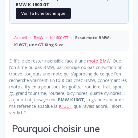
BMW K 1600 GT
Voir la fiche technique
Accueil
›
BMW
›
K 1600 GT
›
Essai moto BMW :
K16GT, une GT King Size !
Difficile de rester insensible face à une
moto BMW
. Que
l’on aime ou pas BMW, par principe ou pas conviction on
trouve toujours une moto qui s’approche de ce que l’on
recherche vraiment. En tout cas chez BMW, concernant les
motos, il y en a pour tous les goûts… routière, trail, sport
gt, grand tourisme, routière, bicylindres, quatre cylindres…
aujourd’hui j’essaye une
BMW K16GT
, la grande soeur de
ma référence absolue la
K13GT
que j’avais adoré… alors,
verdict ?
Pourquoi choisir une