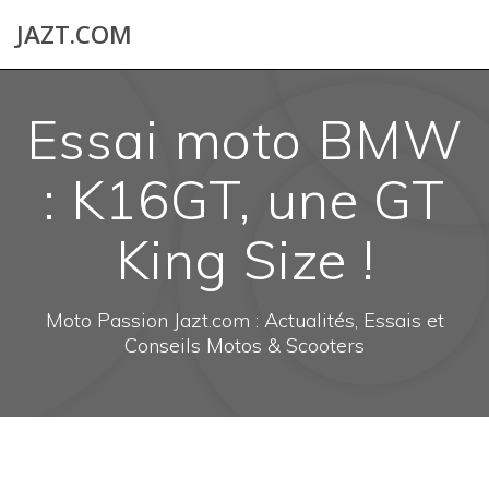
Skip
JAZT.COM
to
content
Essai moto BMW
: K16GT, une GT
King Size !
Moto Passion Jazt.com : Actualités, Essais et
Conseils Motos & Scooters