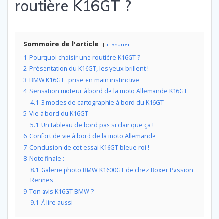
routière K16GT ?
Sommaire de l'article
masquer
1
Pourquoi choisir une routière K16GT ?
2
Présentation du K16GT, les yeux brillent !
3
BMW K16GT : prise en main instinctive
4
Sensation moteur à bord de la moto Allemande K16GT
4.1
3 modes de cartographie à bord du K16GT
5
Vie à bord du K16GT
5.1
Un tableau de bord pas si clair que ça !
6
Confort de vie à bord de la moto Allemande
7
Conclusion de cet essai K16GT bleue roi !
8
Note finale :
8.1
Galerie photo BMW K1600GT de chez Boxer Passion
Rennes
9
Ton avis K16GT BMW ?
9.1
À lire aussi