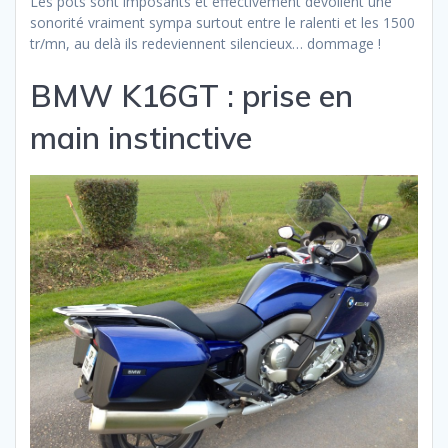
Les pots sont imposants et effectivement dévoilent une
sonorité vraiment sympa surtout entre le ralenti et les 1500
tr/mn, au delà ils redeviennent silencieux… dommage !
BMW K16GT : prise en
main instinctive