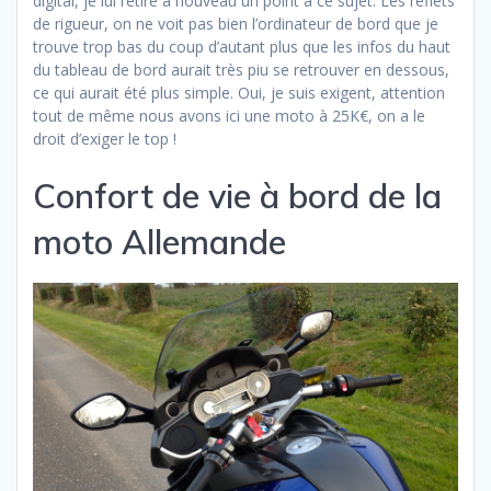
digital, je lui retire à nouveau un point à ce sujet. Les reflets
de rigueur, on ne voit pas bien l’ordinateur de bord que je
trouve trop bas du coup d’autant plus que les infos du haut
du tableau de bord aurait très piu se retrouver en dessous,
ce qui aurait été plus simple. Oui, je suis exigent, attention
tout de même nous avons ici une moto à 25K€, on a le
droit d’exiger le top !
Confort de vie à bord de la
moto Allemande