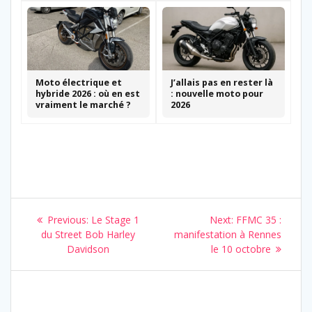
Moto électrique et
J’allais pas en rester là
hybride 2026 : où en est
: nouvelle moto pour
vraiment le marché ?
2026
Navigation
Previous
Next
Previous:
Le Stage 1
Next:
FFMC 35 :
de
post:
post:
du Street Bob Harley
manifestation à Rennes
Davidson
le 10 octobre
l’article