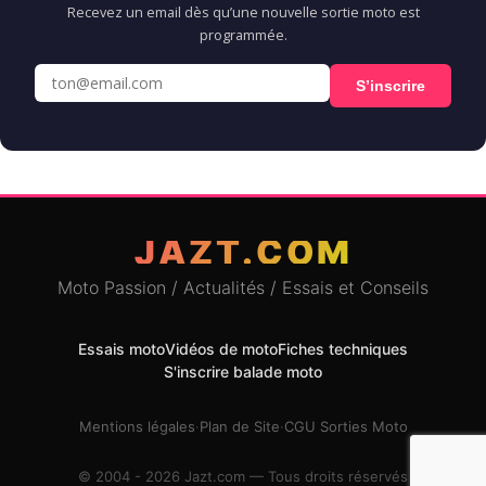
Recevez un email dès qu’une nouvelle sortie moto est
programmée.
S’inscrire
JAZT.COM
Moto Passion / Actualités / Essais et Conseils
Essais moto
Vidéos de moto
Fiches techniques
S'inscrire balade moto
Mentions légales
·
Plan de Site
·
CGU Sorties Moto
© 2004 - 2026 Jazt.com — Tous droits réservés