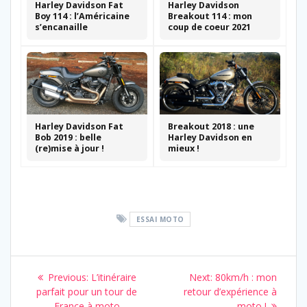
Harley Davidson Fat
Harley Davidson
Boy 114 : l’Américaine
Breakout 114 : mon
s’encanaille
coup de coeur 2021
Harley Davidson Fat
Breakout 2018 : une
Bob 2019 : belle
Harley Davidson en
(re)mise à jour !
mieux !
ESSAI MOTO
Navigation
Previous
Next
Previous:
L’itinéraire
Next:
80km/h : mon
de
post:
post:
parfait pour un tour de
retour d’expérience à
France à moto
moto !