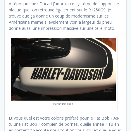
A l’époque chez Ducati j’adorais ce système de support de
plaque que l’on retrouve également sur le R1250GS. Je
trouve que ça donne un coup de modernisme sur les
Américaine même si évidement voir la largeur du pneu
donne aussi une impression massive sur une telle moto…
Harley Davidson
Et vous quel est votre coloris préféré pour le Fat Bob ? As-
tu une Fat Bob ? combien de bornes, quelle année ? Tu en
es content ? Raconte nous tout ^^ vous voulez que je vous