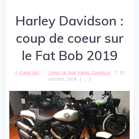
Harley Davidson :
coup de coeur sur
le Fat Bob 2019
David Jazt
Dyna Fat Bob
Harley Davidson
30
octobre, 2018
|
3