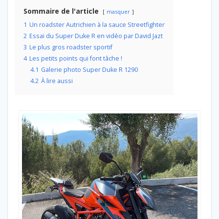
Sommaire de l'article
masquer
1
Un roadster Autrichien à la sauce Streetfighter
2
Essai du Super Duke R en vidéo par David Jazt
3
Le plus gros roadster sportif
4
Les petits points qui font tâche !
4.1
Galerie photo Super Duke R 1290
4.2
À lire aussi