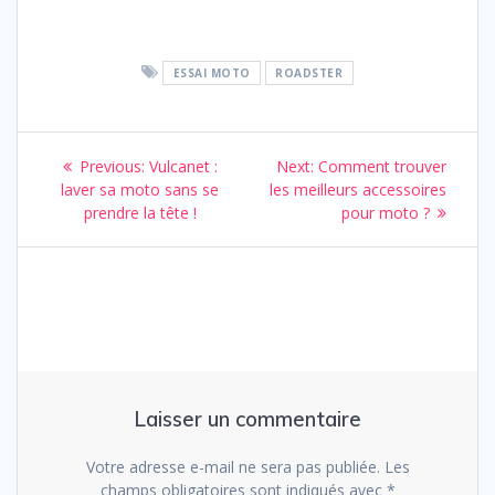
ESSAI MOTO
ROADSTER
Navigation
Previous
Next
Previous:
Vulcanet :
Next:
Comment trouver
de
post:
post:
laver sa moto sans se
les meilleurs accessoires
prendre la tête !
pour moto ?
l’article
Laisser un commentaire
Votre adresse e-mail ne sera pas publiée.
Les
champs obligatoires sont indiqués avec
*