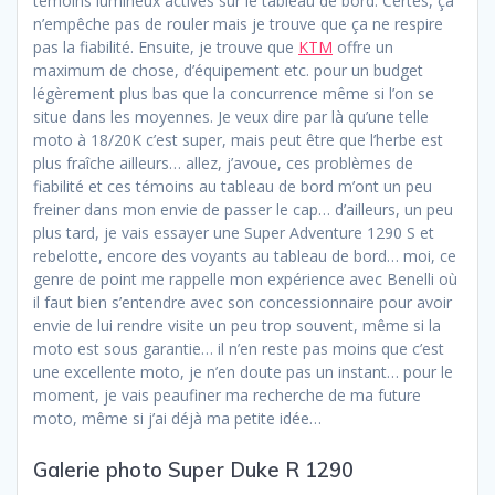
témoins lumineux activés sur le tableau de bord. Certes, ça
n’empêche pas de rouler mais je trouve que ça ne respire
pas la fiabilité. Ensuite, je trouve que
KTM
offre un
maximum de chose, d’équipement etc. pour un budget
légèrement plus bas que la concurrence même si l’on se
situe dans les moyennes. Je veux dire par là qu’une telle
moto à 18/20K c’est super, mais peut être que l’herbe est
plus fraîche ailleurs… allez, j’avoue, ces problèmes de
fiabilité et ces témoins au tableau de bord m’ont un peu
freiner dans mon envie de passer le cap… d’ailleurs, un peu
plus tard, je vais essayer une Super Adventure 1290 S et
rebelotte, encore des voyants au tableau de bord… moi, ce
genre de point me rappelle mon expérience avec Benelli où
il faut bien s’entendre avec son concessionnaire pour avoir
envie de lui rendre visite un peu trop souvent, même si la
moto est sous garantie… il n’en reste pas moins que c’est
une excellente moto, je n’en doute pas un instant… pour le
moment, je vais peaufiner ma recherche de ma future
moto, même si j’ai déjà ma petite idée…
Galerie photo Super Duke R 1290