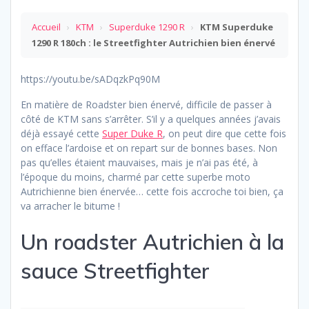
Accueil
›
KTM
›
Superduke 1290 R
›
KTM Superduke
1290 R 180ch : le Streetfighter Autrichien bien énervé
https://youtu.be/sADqzkPq90M
En matière de Roadster bien énervé, difficile de passer à
côté de KTM sans s’arrêter. S’il y a quelques années j’avais
déjà essayé cette
Super Duke R
, on peut dire que cette fois
on efface l’ardoise et on repart sur de bonnes bases. Non
pas qu’elles étaient mauvaises, mais je n’ai pas été, à
l’époque du moins, charmé par cette superbe moto
Autrichienne bien énervée… cette fois accroche toi bien, ça
va arracher le bitume !
Un roadster Autrichien à la
sauce Streetfighter