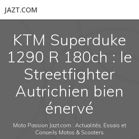
Skip
JAZT.COM
to
content
KTM Superduke
1290 R 180ch : le
Streetfighter
Autrichien bien
énervé
Moto Passion Jazt.com : Actualités, Essais et
Conseils Motos & Scooters