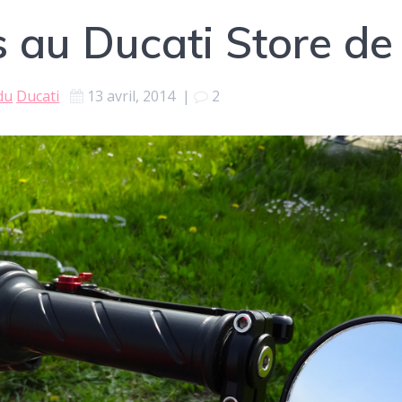
s au Ducati Store de
du
Ducati
13 avril, 2014
|
2