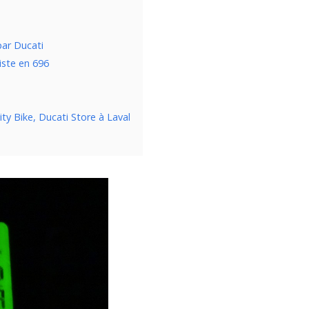
par Ducati
iste en 696
e
ity Bike, Ducati Store à Laval