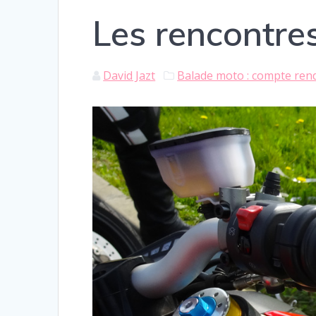
Les rencontre
David Jazt
Balade moto : compte ren