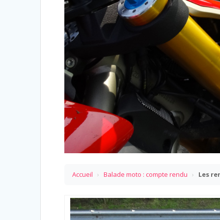
Accueil
›
Balade moto : compte rendu
›
Les re