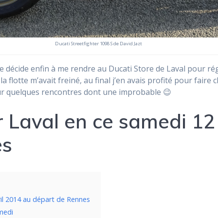
Ducati Streetfighter 1098 S de David Jazt
 me décide enfin à me rendre au Ducati Store de Laval pour ré
la flotte m’avait freiné, au final j’en avais profité pour fai
our quelques rencontres dont une improbable 😉
 Laval en ce samedi 12 
es
ril 2014 au départ de Rennes
amedi