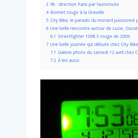
3
9h : direction Paris par l’autoroute
4
Bonnet rouge à la Gravelle
5
City Bike, le paradis du motard passionné 
6
Une belle rencontre autour de Lucie, Ducat
6.1
Streetfighter 1098 S rouge de 2009
7
Une belle journée qui débute chez City Bik
7.1
Galerie photo du samedi 12 avril chez C
7.2
À lire aussi