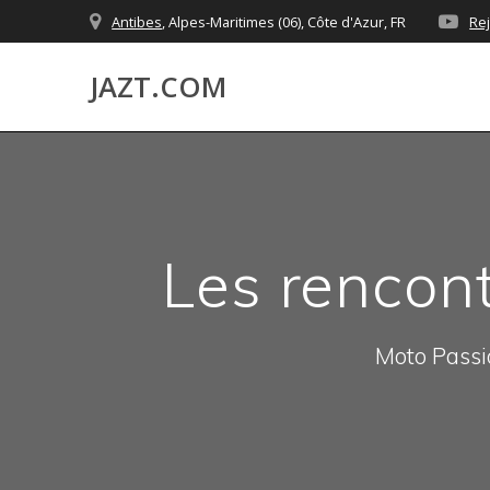
Skip
Antibes
, Alpes-Maritimes (06), Côte d'Azur, FR
Re
to
content
JAZT.COM
Les rencont
Moto Passio