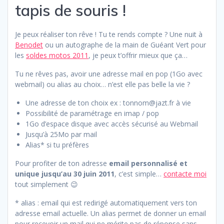
tapis de souris !
Je peux réaliser ton rêve ! Tu te rends compte ? Une nuit à
Benodet
ou un autographe de la main de Guéant Vert pour
les
soldes motos 2011
, je peux t’offrir mieux que ça…
Tu ne rêves pas, avoir une adresse mail en pop (1Go avec
webmail) ou alias au choix… n’est elle pas belle la vie ?
Une adresse de ton choix ex : tonnom@jazt.fr à vie
Possibilité de paramétrage en imap / pop
1Go d’espace disque avec accès sécurisé au Webmail
Jusqu’à 25Mo par mail
Alias* si tu préfères
Pour profiter de ton adresse
email personnalisé et
unique jusqu’au 30 juin 2011
, c’est simple…
contacte moi
tout simplement 😉
* alias : email qui est redirigé automatiquement vers ton
adresse email actuelle. Un alias permet de donner un email
pour recevoir un mail qui ne mérite pas de réponse sans