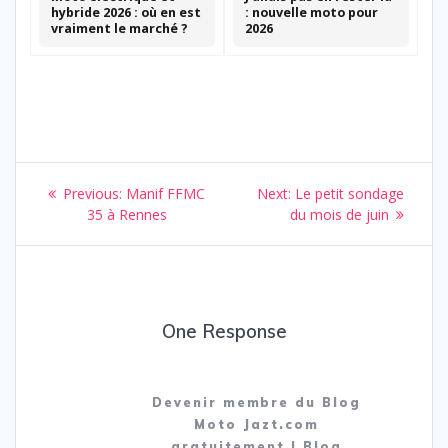
hybride 2026 : où en est
: nouvelle moto pour
vraiment le marché ?
2026
Navigation
Previous
Next
Previous:
Manif FFMC
Next:
Le petit sondage
de
post:
post:
35 à Rennes
du mois de juin
l’article
One Response
Devenir membre du Blog
Moto Jazt.com
gratuitement | Blog