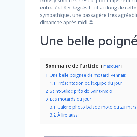
Nous y sommes, c’est le printemps ! Enfin l
entre 7 et 8,5 degrés tout au long de cett
sympathique, une passagère très agréable
dimanche après midi 😉
Une belle poign
Sommaire de l'article
masquer
1
Une belle poignée de motard Rennais
1.1
Présentation de l’équipe du jour
2
Saint-Suliac près de Saint-Malo
3
Les motards du jour
3.1
Galerie photo balade moto du 20 mars 2
3.2
À lire aussi