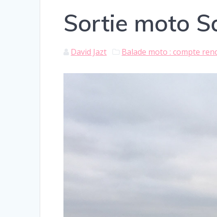
Sortie moto S
David Jazt
Balade moto : compte ren