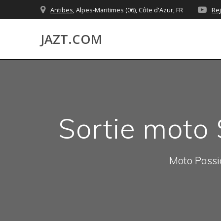
Skip
Antibes
, Alpes-Maritimes (06), Côte d'Azur, FR
Re
to
content
JAZT.COM
Sortie moto
Moto Passio