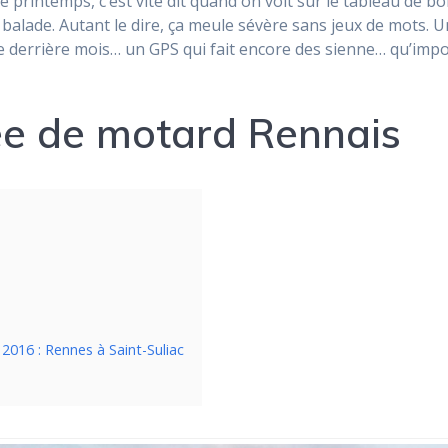
e printemps, c’est vite dit quand on voit sur le tableau de b
e balade. Autant le dire, ça meule sévère sans jeux de mots. 
 derrière mois… un GPS qui fait encore des sienne… qu’impo
ée de motard Rennais
016 : Rennes à Saint-Suliac