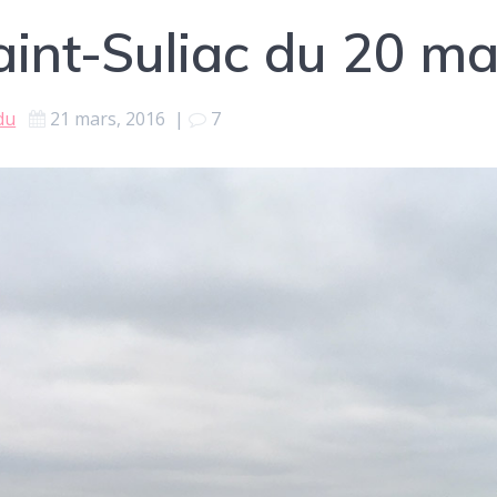
aint-Suliac du 20 m
du
21 mars, 2016
|
7