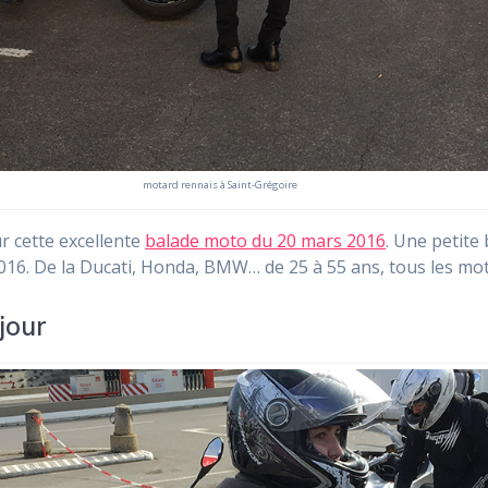
motard rennais à Saint-Grégoire
 cette excellente
balade moto du 20 mars 2016
. Une petite
016. De la Ducati, Honda, BMW… de 25 à 55 ans, tous les mot
jour