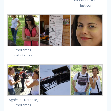
lors d’une sortie
Jazt.com
motardes
débutantes
Agnès et Nathalie,
motardes