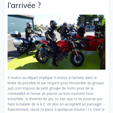
l’arrivée ?
9 motos au départ implique 9 motos à l’arrivée dans la
limite du possible et par respect pour l’ensemble du groupe.
Jazt.com impose de petit groupe de moto pour de la
convivialité et l’envie de passer un bon moment tous
ensemble. Si d’entrée de jeu, tu sais que tu ne pourras pas
faire la balade de A à Z, en plus en acceptant un passager…
franchement, laisse ta place à quelqu’un d’autre ! Ce n’est ni