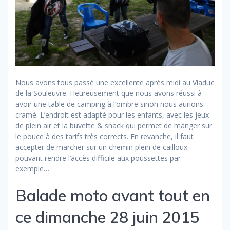
Nous avons tous passé une excellente après midi au Viaduc
de la Souleuvre. Heureusement que nous avons réussi à
avoir une table de camping à l’ombre sinon nous aurions
cramé. L’endroit est adapté pour les enfants, avec les jeux
de plein air et la buvette & snack qui permet de manger sur
le pouce à des tarifs très corrects. En revanche, il faut
accepter de marcher sur un chemin plein de cailloux
pouvant rendre l’accès difficile aux poussettes par
exemple…
Balade moto avant tout en
ce dimanche 28 juin 2015