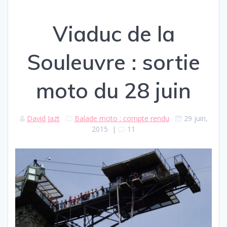
Viaduc de la
Souleuvre : sortie
moto du 28 juin
David Jazt
Balade moto : compte rendu
29 juin,
2015
|
11