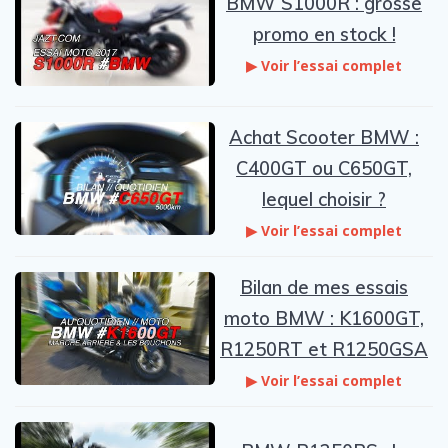
BMW S1000R : grosse
promo en stock !
▶ Voir l’essai complet
Achat Scooter BMW :
C400GT ou C650GT,
lequel choisir ?
▶ Voir l’essai complet
Bilan de mes essais
moto BMW : K1600GT,
R1250RT et R1250GSA
▶ Voir l’essai complet