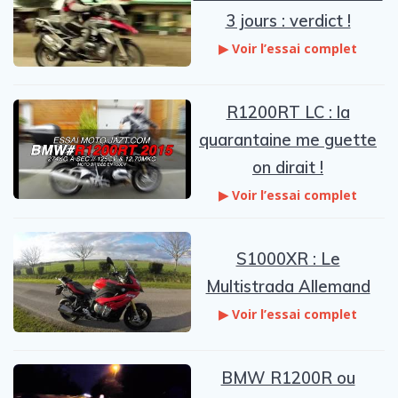
3 jours : verdict !
▶ Voir l’essai complet
R1200RT LC : la
quarantaine me guette
on dirait !
▶ Voir l’essai complet
S1000XR : Le
Multistrada Allemand
▶ Voir l’essai complet
BMW R1200R ou