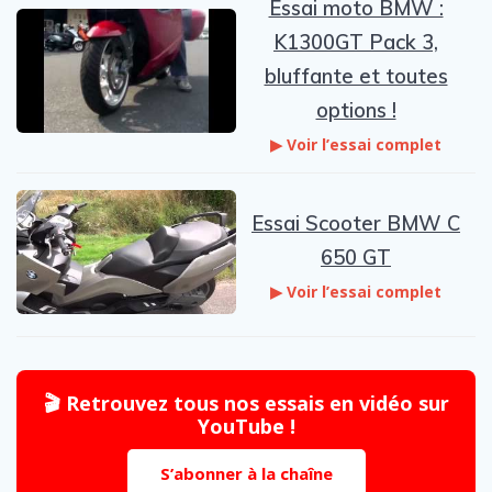
Essai moto BMW :
K1300GT Pack 3,
bluffante et toutes
options !
▶ Voir l’essai complet
Essai Scooter BMW C
650 GT
▶ Voir l’essai complet
🎬 Retrouvez tous nos essais en vidéo sur
YouTube !
S’abonner à la chaîne