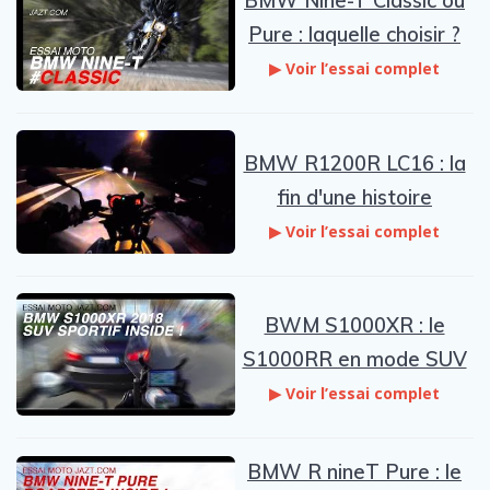
BMW Nine-T Classic ou
Pure : laquelle choisir ?
▶ Voir l’essai complet
BMW R1200R LC16 : la
fin d'une histoire
▶ Voir l’essai complet
BWM S1000XR : le
S1000RR en mode SUV
▶ Voir l’essai complet
BMW R nineT Pure : le