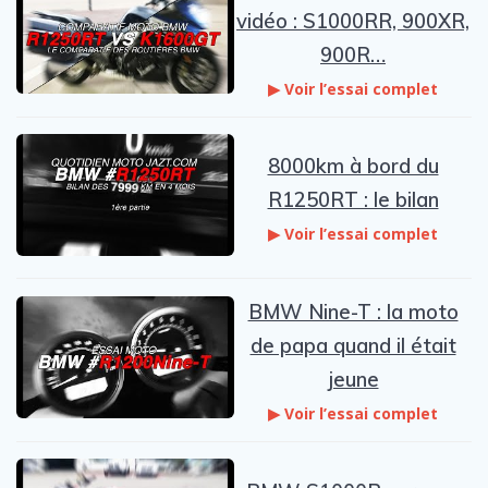
vidéo : S1000RR, 900XR,
900R…
▶ Voir l’essai complet
8000km à bord du
R1250RT : le bilan
▶ Voir l’essai complet
BMW Nine-T : la moto
de papa quand il était
jeune
▶ Voir l’essai complet