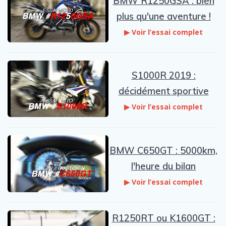
BMW R1250GSA : bien
plus qu'une aventure !
▶ Voir l’essai complet
S1000R 2019 :
décidément sportive
▶ Voir l’essai complet
BMW C650GT : 5000km,
l'heure du bilan
▶ Voir l’essai complet
R1250RT ou K1600GT :