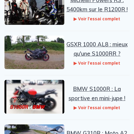
Michelin Powers RS :
5400km sur le R1200R !
▶ Voir l’essai complet
GSXR 1000 AL8 : mieux
qu'une S1000RR ?
▶ Voir l’essai complet
BMW S1000R : La
sportive en mini-jupe !
▶ Voir l’essai complet
BMW G310R : Moto A2