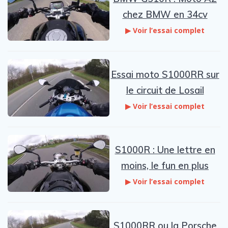
chez BMW en 34cv
▶ Voir l’essai complet
Essai moto S1000RR sur
le circuit de Losail
▶ Voir l’essai complet
S1000R : Une lettre en
moins, le fun en plus
▶ Voir l’essai complet
S1000RR ou la Porsche