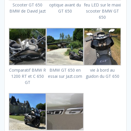
Scooter GT 650
optique avant du
feu LED sur le maxi
BMW de David Jazt
GT 650
scooter BMW GT
650
Comparatif BMW R
BMW GT 650 en
vie à bord au
1200 RT et C 650
essai sur Jazt.com
guidon du GT 650
GT