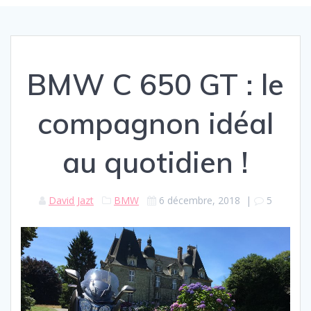
BMW C 650 GT : le
compagnon idéal
au quotidien !
David Jazt
BMW
6 décembre, 2018
|
5