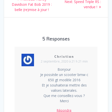
Next
Next:
Speed Triple RS :
de
post:
Davidson Fat Bob 2019 :
post:
vendue !
belle (re)mise à jour !
l’article
5 Responses
Christian
2 septembre, 2020 à 21 h 21 min
Bonjour
Je possède un scooter bmw c
650 gt modèle 2016
Et je souhaiterai mettre des
valises laterales.
Que me conseillez-vous ?
Merci
Répondre