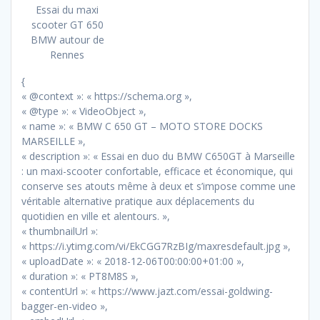
Essai du maxi
scooter GT 650
BMW autour de
Rennes
{
« @context »: « https://schema.org »,
« @type »: « VideoObject »,
« name »: « BMW C 650 GT – MOTO STORE DOCKS
MARSEILLE »,
« description »: « Essai en duo du BMW C650GT à Marseille
: un maxi-scooter confortable, efficace et économique, qui
conserve ses atouts même à deux et s’impose comme une
véritable alternative pratique aux déplacements du
quotidien en ville et alentours. »,
« thumbnailUrl »:
« https://i.ytimg.com/vi/EkCGG7RzBIg/maxresdefault.jpg »,
« uploadDate »: « 2018-12-06T00:00:00+01:00 »,
« duration »: « PT8M8S »,
« contentUrl »: « https://www.jazt.com/essai-goldwing-
bagger-en-video »,