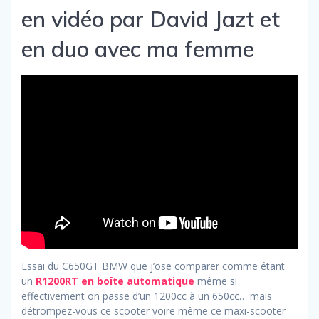
en vidéo par David Jazt et
en duo avec ma femme
Essai du C650GT BMW que j’ose comparer comme étant
un
R1200RT en boîte automatique
même si
effectivement on passe d’un 1200cc à un 650cc… mais
détrompez-vous ce scooter voire même ce maxi-scooter