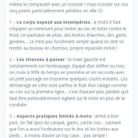
même le comparatif avec un scooter / max-scooter sur ces
cinq points particulièrement pénibles en ville 🙁
1 –
Le corps exposé aux intempéries
: à moto il faut
s’équiper un minimum pour rester au sec et lutter contre le
froid. Un pantalon de pluie, des bottes étanches, des gants
goretex… ce n’est pas forcément simple quand on doit se
rendre au bureau en chemise, propre repassée nickel !
2 –
Les vitesses à passer
: la main gauche est
constamment sur l’embrayage. Equipé d’un shifter ou non,
on roule à 90% du temps en première et en seconde avec
un petit passage en troisième quelques courts instants. Les
démarrage en côte sont parfois le fruit d’un calage comme
un con sur la première ligne… c’est d’autant plus pénible qu’il
faut être particulièrement vigilant sur le reste en plus de la
conduite.
3 –
Aspects pratiques limités à moto
: arrivé à bon
port, on fait quoi du casque, gants, cache cou… sachant
que l’on a aussi l’ordinateur sur le dos et les bottes aux
pieds… à moins d’avoir un top case… pas simple !