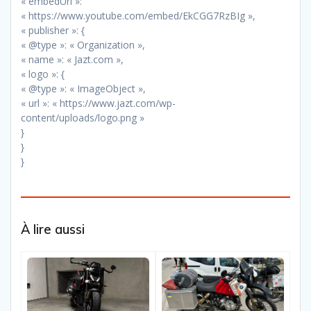
« embedUrl »:
« https://www.youtube.com/embed/EkCGG7RzBIg »,
« publisher »: {
« @type »: « Organization »,
« name »: « Jazt.com »,
« logo »: {
« @type »: « ImageObject »,
« url »: « https://www.jazt.com/wp-
content/uploads/logo.png »
}
}
}
À lire aussi