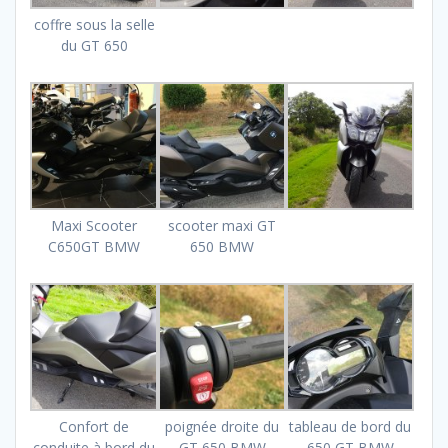
coffre sous la selle
du GT 650
Maxi Scooter
scooter maxi GT
C650GT BMW
650 BMW
Confort de
poignée droite du
tableau de bord du
conduite à bord du
GT 650 BMW
650 GT BMW