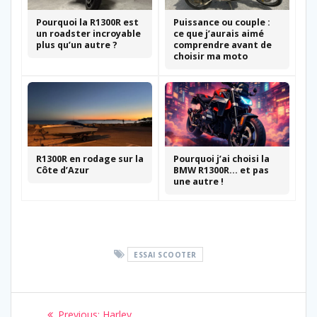
Pourquoi la R1300R est
Puissance ou couple :
un roadster incroyable
ce que j’aurais aimé
plus qu’un autre ?
comprendre avant de
choisir ma moto
R1300R en rodage sur la
Pourquoi j’ai choisi la
Côte d’Azur
BMW R1300R… et pas
une autre !
ESSAI SCOOTER
Navigation
Previous
Previous:
Harley