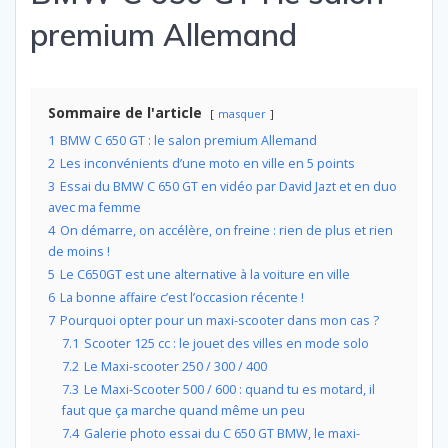
premium Allemand
Sommaire de l'article
masquer
1
BMW C 650 GT : le salon premium Allemand
2
Les inconvénients d’une moto en ville en 5 points
3
Essai du BMW C 650 GT en vidéo par David Jazt et en duo
avec ma femme
4
On démarre, on accélère, on freine : rien de plus et rien
de moins !
5
Le C650GT est une alternative à la voiture en ville
6
La bonne affaire c’est l’occasion récente !
7
Pourquoi opter pour un maxi-scooter dans mon cas ?
7.1
Scooter 125 cc : le jouet des villes en mode solo
7.2
Le Maxi-scooter 250 / 300 / 400
7.3
Le Maxi-Scooter 500 / 600 : quand tu es motard, il
faut que ça marche quand même un peu
7.4
Galerie photo essai du C 650 GT BMW, le maxi-