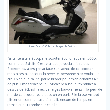
Scooter Satelis 500 de chez Peugeot de David Jazt
J’ai tenté à une époque le scooter économique en 500cc
comme ce Satelis. C’est vrai que je voulais faire des
économies, alors j’en ai faite sur l’achat de ce scooter…
mais alors au secours la revente, personne n’en voulait, je
crois bien que j’ai fini par le brader pour m’en débarrasser…
de plus il me faisait peur, il vibrait beaucoup, tremblait au
dessus de 90km/h avec de larges louvoiements… la peur de
ma vie ce scooter et le duo, on en parle ? Je laisse Arnaud
glisser un commentaire s’il me lit encore de temps en
temps et qu’il tombe sur ce billet…