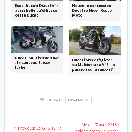
Essai Ducati Diavel V4 :
Nouvelle concession
aussi belle qu’efficace
Ducati à Nice : Rosso
cette Ducati !
Moto
Ducati Multistrada V4S
Ducati Streetfighter
: le couteau Suisse
ou Multistrada V4S : la
Italien
passion ou la raison ?
DUCATI
ESSAI MOTO
Navigation
Next
Next:
17 avril 2016 :
Previous
Previous:
Le GPS sur la
post:
balade moto La Roche