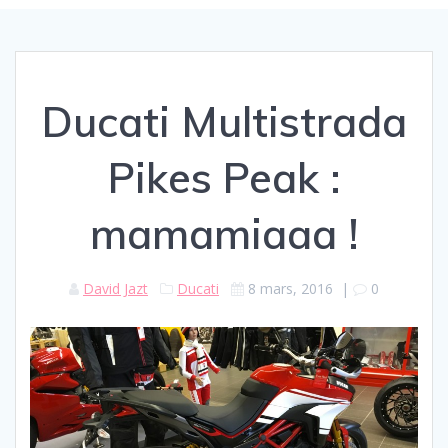
Ducati Multistrada
Pikes Peak :
mamamiaaa !
David Jazt
Ducati
8 mars, 2016
|
0