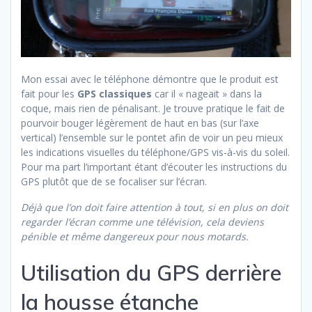
Mon essai avec le téléphone démontre que le produit est
fait pour les
GPS classiques
car il « nageait » dans la
coque, mais rien de pénalisant. Je trouve pratique le fait de
pourvoir bouger légèrement de haut en bas (sur l’axe
vertical) l’ensemble sur le pontet afin de voir un peu mieux
les indications visuelles du téléphone/GPS vis-à-vis du soleil.
Pour ma part l’important étant d’écouter les instructions du
GPS plutôt que de se focaliser sur l’écran.
Déjà que l’on doit faire attention à tout, si en plus on doit
regarder l’écran comme une télévision, cela deviens
pénible et même dangereux pour nous motards.
Utilisation du GPS derrière
la housse étanche