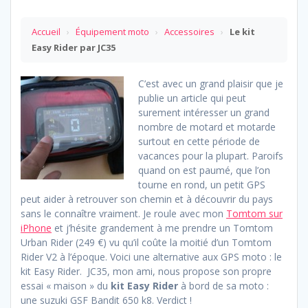
Accueil
›
Équipement moto
›
Accessoires
›
Le kit
Easy Rider par JC35
C’est avec un grand plaisir que je
publie un article qui peut
surement intéresser un grand
nombre de motard et motarde
surtout en cette période de
vacances pour la plupart. Paroifs
quand on est paumé, que l’on
tourne en rond, un petit GPS
peut aider à retrouver son chemin et à découvrir du pays
sans le connaître vraiment. Je roule avec mon
Tomtom sur
iPhone
et j’hésite grandement à me prendre un Tomtom
Urban Rider (249 €) vu qu’il coûte la moitié d’un Tomtom
Rider V2 à l’époque. Voici une alternative aux GPS moto : le
kit Easy Rider. JC35, mon ami, nous propose son propre
essai « maison » du
kit Easy Rider
à bord de sa moto :
une suzuki GSF Bandit 650 k8. Verdict !