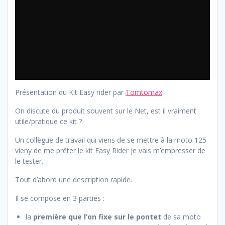
Présentation du Kit Easy rider par
Tomtomax
.
On discute du produit souvent sur le Net, est il vraiment
utile/pratique ce kit ?
Un collègue de travail qui viens de se mettre à la moto 125
vieny de me prêter le kit Easy Rider je vais m’empresser de
le tester.
Tout d’abord une description rapide.
Il se compose en 3 parties :
la
première que l’on fixe sur le pontet
de sa moto