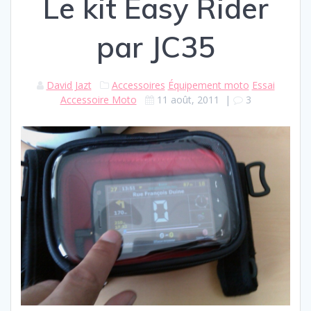
Le kit Easy Rider
par JC35
David Jazt
Accessoires
Équipement moto
Essai
Accessoire Moto
11 août, 2011
|
3