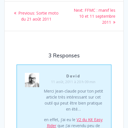
Navigation
Next
Next:
FFMC : manif les
Previous
Previous:
Sortie moto
de
post:
10 et 11 septembre
post:
du 21 août 2011
2011
l’article
3 Responses
David
11 août, 2011 à 20 h 09 min
Merci Jean-claude pour ton petit
article très intéressant sur cet
outil qui peut être bien pratique
en été…
en effet, j’ai eu le
V2 du Kit Easy
Rider
que j’ai revendu peu de