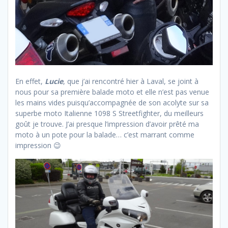
En effet,
Lucie
, que j’ai rencontré hier à Laval, se joint à
nous pour sa première balade moto et elle n’est pas venue
les mains vides puisqu’accompagnée de son acolyte sur sa
superbe moto Italienne 1098 S Streetfighter, du meilleurs
goût je trouve. J’ai presque l’impression d’avoir prêté ma
moto à un pote pour la balade… c’est marrant comme
impression 😉