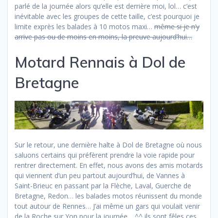
parlé de la journée alors qu’elle est derrière moi, lol… c’est
inévitable avec les groupes de cette taille, c’est pourquoi je
limite exprès les balades à 10 motos maxi…
même si je n’y
arrive pas ou de moins en moins, la preuve aujourd’hui…
Motard Rennais à Dol de
Bretagne
Sur le retour, une dernière halte à Dol de Bretagne où nous
saluons certains qui préfèrent prendre la voie rapide pour
rentrer directement. En effet, nous avons des amis motards
qui viennent d’un peu partout aujourd’hui, de Vannes à
Saint-Brieuc en passant par la Flèche, Laval, Guerche de
Bretagne, Redon… les balades motos réunissent du monde
tout autour de Rennes… J’ai même un gars qui voulait venir
de la Roche sur Yon pour la journée… ^^ ils sont fêles ces