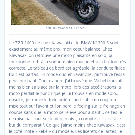
ZZR 1400 Moto Shop 35 (Rennes)
Le ZZR 1400 de chez Kawasaki et le BMW K1300 S sont
exactement au même prix, mon coeur balance. Chez
Kawasaki on retrouve une moto plaisante en solo, qui
fonctionne fort, à la sonorité bien rauque et à la finition très
correcte. Le tableau de bord est agréable, la conduite fluide
tout est parfait. En mode duo en revanche, j’ai trouvé l’essai
peu concluant. Tout d’abord j’ai trouvé que Michel trouvait
moins bien sa place sur la moto, lors des accélérations la
moto perdait le punch que je lui trouvais en mode solo…
ensuite, je trouve le frein arrière inutilisable du coup on
mise tout sur l’avant et l’on perd le feeling sur le freinage en
courbe sans que la moto se relève pour autant… certes je
ne mise pas tout sur le duo, mais ça compte et ici c’est le
but du comparatif. Ce que j’aime moins chez Kawasaki c’est
le côté limite « kéké » du modèle. Les liserets de jantes, le