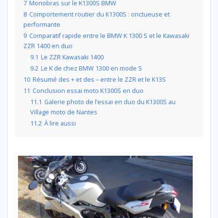
7
Monobras sur le K1300S BMW
8
Comportement routier du K1300S : onctueuse et
performante
9
Comparatif rapide entre le BMW K 1300 S et le Kawasaki
ZZR 1400 en duo
9.1
Le ZZR Kawasaki 1400
9.2
Le K de chez BMW 1300 en mode S
10
Résumé des + et des – entre le ZZR et le K13S
11
Conclusion essai moto K1300S en duo
11.1
Galerie photo de l’essai en duo du K1300S au
Village moto de Nantes
11.2
À lire aussi