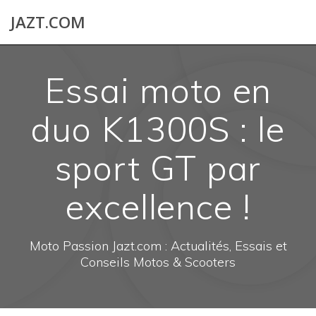
Skip
JAZT.COM
to
content
Essai moto en
duo K1300S : le
sport GT par
excellence !
Moto Passion Jazt.com : Actualités, Essais et
Conseils Motos & Scooters