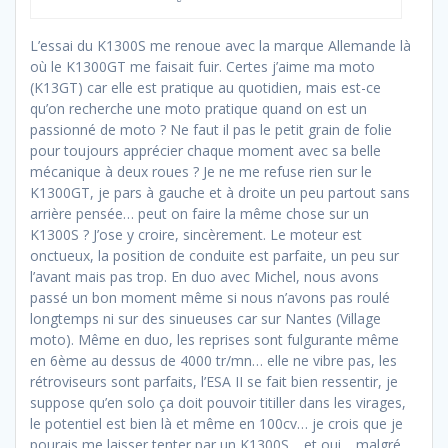
L’essai du K1300S me renoue avec la marque Allemande là
où le K1300GT me faisait fuir. Certes j’aime ma moto
(K13GT) car elle est pratique au quotidien, mais est-ce
qu’on recherche une moto pratique quand on est un
passionné de moto ? Ne faut il pas le petit grain de folie
pour toujours apprécier chaque moment avec sa belle
mécanique à deux roues ? Je ne me refuse rien sur le
K1300GT, je pars à gauche et à droite un peu partout sans
arrière pensée… peut on faire la même chose sur un
K1300S ? J’ose y croire, sincèrement. Le moteur est
onctueux, la position de conduite est parfaite, un peu sur
l’avant mais pas trop. En duo avec Michel, nous avons
passé un bon moment même si nous n’avons pas roulé
longtemps ni sur des sinueuses car sur Nantes (Village
moto). Même en duo, les reprises sont fulgurante même
en 6ème au dessus de 4000 tr/mn… elle ne vibre pas, les
rétroviseurs sont parfaits, l’ESA II se fait bien ressentir, je
suppose qu’en solo ça doit pouvoir titiller dans les virages,
le potentiel est bien là et même en 100cv… je crois que je
pourais me laisser tenter par un K1300S… et oui… malgré