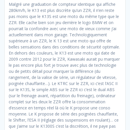
Malgré une graduation de compteur identique qui affiche
280km/h, le K13 est plus discrète qu’un ZZR, il n’en reste
pas moins que le K13S est une moto du même type que le
ZZR. Elle cache bien son jeu derrière le logo BMW et on
pourrait la confondre avec une moto de vieux comme j’ai
actuellement dans mon garage. Technologiquement
supérieure à un ZZR, le K 13 est une moto qui offre de
belles sensations dans des conditions de sécurité optimale.
En dehors des couleurs, le K13 est une moto qui date de
2009 contre 2012 pour le ZZR, Kawasaki aurait pu marquer
le pas encore plus fort je trouve avec plus de technologie
ou de petits détail pour marquer la différence (du
rangement, de la valise de série, un régulateur de vitesse,
poignée chauffante…). Le KTRC sur le ZZR, ici c’est l’ASC II
sur le K13S, le simple ABS sur le ZZR ici c’est le dual ABS
(sur le freinage avant, répartition du freinage), ordinateur
complet sur les deux le ZZR offre la consommation
d’essence en temps réel là où le K propose une conso
moyenne. Le K propose de série des poignées chauffante,
le Shifter, l’ESA II (réglage des suspensions en roulant)… ce
que j’aime sur le K1300S c’est la discrétion, il ne paye pas