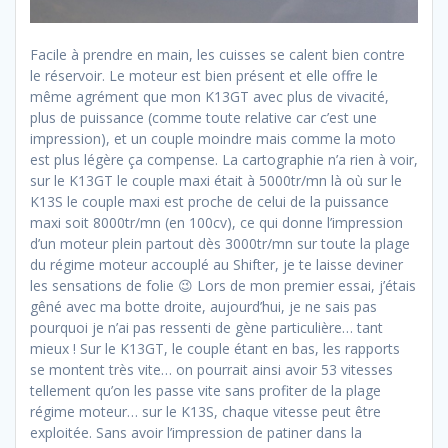
Facile à prendre en main, les cuisses se calent bien contre
le réservoir. Le moteur est bien présent et elle offre le
même agrément que mon K13GT avec plus de vivacité,
plus de puissance (comme toute relative car c’est une
impression), et un couple moindre mais comme la moto
est plus légère ça compense. La cartographie n’a rien à voir,
sur le K13GT le couple maxi était à 5000tr/mn là où sur le
K13S le couple maxi est proche de celui de la puissance
maxi soit 8000tr/mn (en 100cv), ce qui donne l’impression
d’un moteur plein partout dès 3000tr/mn sur toute la plage
du régime moteur accouplé au Shifter, je te laisse deviner
les sensations de folie 😉 Lors de mon premier essai, j’étais
gêné avec ma botte droite, aujourd’hui, je ne sais pas
pourquoi je n’ai pas ressenti de gène particulière… tant
mieux ! Sur le K13GT, le couple étant en bas, les rapports
se montent très vite… on pourrait ainsi avoir 53 vitesses
tellement qu’on les passe vite sans profiter de la plage
régime moteur… sur le K13S, chaque vitesse peut être
exploitée. Sans avoir l’impression de patiner dans la