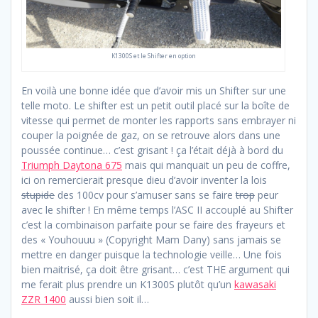
K1300S et le Shifter en option
En voilà une bonne idée que d’avoir mis un Shifter sur une
telle moto. Le shifter est un petit outil placé sur la boîte de
vitesse qui permet de monter les rapports sans embrayer ni
couper la poignée de gaz, on se retrouve alors dans une
poussée continue… c’est grisant ! ça l’était déjà à bord du
Triumph Daytona 675
mais qui manquait un peu de coffre,
ici on remercierait presque dieu d’avoir inventer la lois
stupide
des 100cv pour s’amuser sans se faire
trop
peur
avec le shifter ! En même temps l’ASC II accouplé au Shifter
c’est la combinaison parfaite pour se faire des frayeurs et
des « Youhouuu » (Copyright Mam Dany) sans jamais se
mettre en danger puisque la technologie veille… Une fois
bien maitrisé, ça doit être grisant… c’est THE argument qui
me ferait plus prendre un K1300S plutôt qu’un
kawasaki
ZZR 1400
aussi bien soit il…