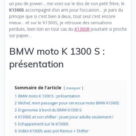
un peu de power… me voici sur le dos de son petit frère, le
K1300S
accompagné d’un ami pour l’occasion… je pars du
principe que si c’est bien à deux, tout seul c’est encore
mieux… et sur le K1300S, je retrouve des sensations
perdues, bien loin en tout cas du
K1300R
pourtant si proche
sur papier…
BMW moto K 1300 S :
présentation
Sommaire de l'article
masquer
1
BMW moto K 1300 S : présentation
2
Michel, mon passager pour cet essai moto BMW K1300S
3
Ergonomie à bord du BMW K1300 S
4
K1300S et son shifter : jouet pour adulte seulement !
5
Echappement sur le K1300S
6
Vidéo K1300S avec pot Remus + Shifter