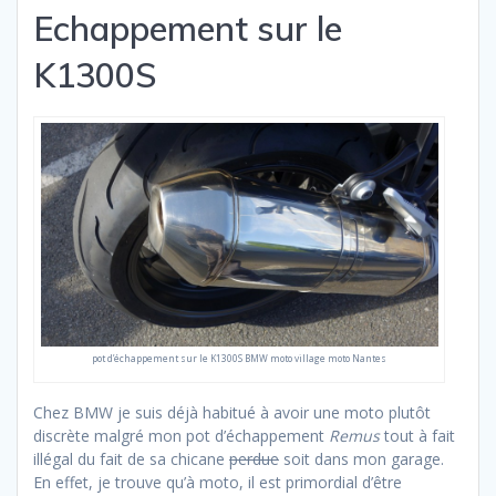
Echappement sur le
K1300S
pot d’échappement sur le K1300S BMW moto village moto Nantes
Chez BMW je suis déjà habitué à avoir une moto plutôt
discrète malgré mon pot d’échappement
Remus
tout à fait
illégal du fait de sa chicane
perdue
soit dans mon garage.
En effet, je trouve qu’à moto, il est primordial d’être