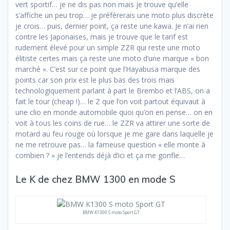
vert sportif… je ne dis pas non mais je trouve qu’elle
s’affiche un peu trop… je préfèrerais une moto plus discrète
je crois… puis, dernier point, ça reste une kawa. Je n’ai rien
contre les Japonaises, mais je trouve que le tarif est
rudement élevé pour un simple ZZR qui reste une moto
élitiste certes mais ça reste une moto d’une marque « bon
marché ». C’est sur ce point que l’Hayabusa marque des
points car son prix est le plus bas des trois mais
technologiquement parlant à part le Brembo et l’ABS, on a
fait le tour (cheap !)… le Z que l’on voit partout équivaut à
une clio en monde automobile quoi qu’on en pense… on en
voit à tous les coins de rue… le ZZR va attirer une sorte de
motard au feu rouge où lorsque je me gare dans laquelle je
ne me retrouve pas… la fameuse question « elle monte à
combien ? » je l’entends déjà d’ici et ça me gonfle…
Le K de chez BMW 1300 en mode S
BMW K1300 S moto Sport GT