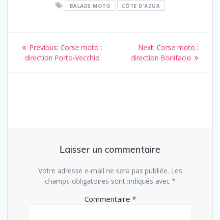
BALADE MOTO
CÔTE D'AZUR
Navigation
Previous
Next
Previous:
Corse moto :
Next:
Corse moto :
de
post:
post:
direction Porto-Vecchio
direction Bonifacio
l’article
Laisser un commentaire
Votre adresse e-mail ne sera pas publiée.
Les
champs obligatoires sont indiqués avec
*
Commentaire
*