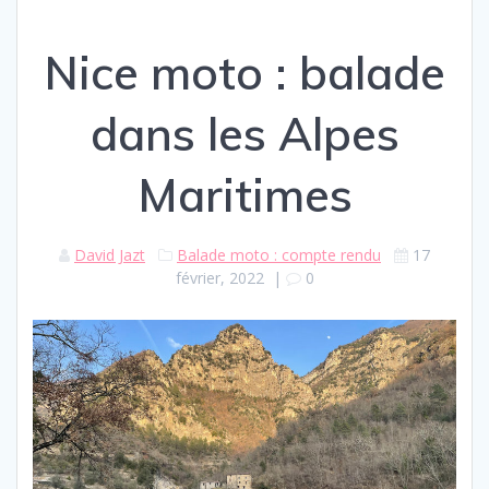
Nice moto : balade
dans les Alpes
Maritimes
David Jazt
Balade moto : compte rendu
17
février, 2022
|
0