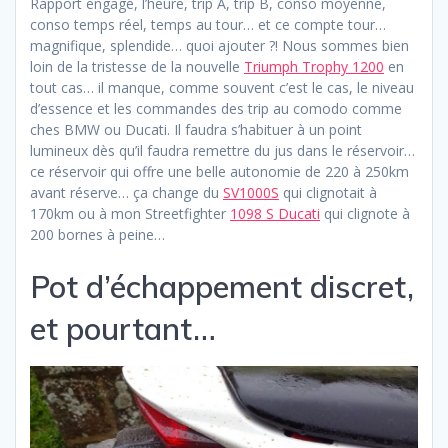
Rapport engagé, l’heure, trip A, trip B, conso moyenne,
conso temps réel, temps au tour… et ce compte tour…
magnifique, splendide… quoi ajouter ?! Nous sommes bien
loin de la tristesse de la nouvelle
Triumph Trophy 1200
en
tout cas… il manque, comme souvent c’est le cas, le niveau
d’essence et les commandes des trip au comodo comme
ches BMW ou Ducati. Il faudra s’habituer à un point
lumineux dès qu’il faudra remettre du jus dans le réservoir…
ce réservoir qui offre une belle autonomie de 220 à 250km
avant réserve… ça change du
SV1000S
qui clignotait à
170km ou à mon Streetfighter
1098 S Ducati
qui clignote à
200 bornes à peine…
Pot d’échappement discret,
et pourtant…