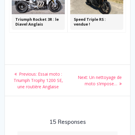
Triumph Rocket 3R : le
Speed Triple RS :
Diavel Anglais
vendue !
Navigation
Previous
Previous:
Essai moto :
Next
Next:
Un nettoyage de
de
post:
Triumph Trophy 1200 SE,
post:
moto s’impose…
une routière Anglaise
l’article
15 Responses