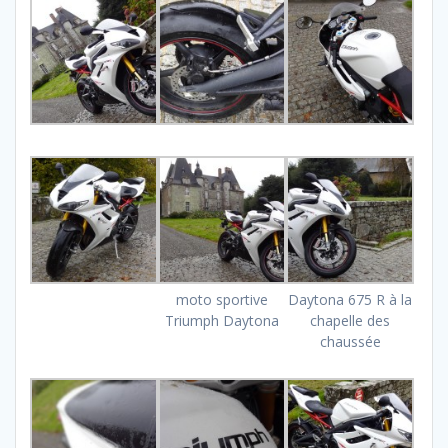
moto sportive
Daytona 675 R à la
Triumph Daytona
chapelle des
chaussée