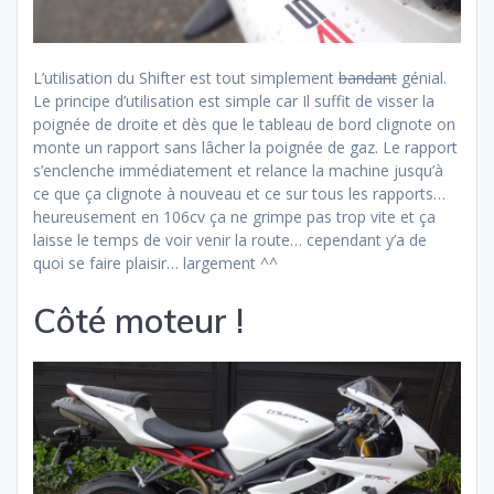
L’utilisation du Shifter est tout simplement
bandant
génial.
Le principe d’utilisation est simple car Il suffit de visser la
poignée de droite et dès que le tableau de bord clignote on
monte un rapport sans lâcher la poignée de gaz. Le rapport
s’enclenche immédiatement et relance la machine jusqu’à
ce que ça clignote à nouveau et ce sur tous les rapports…
heureusement en 106cv ça ne grimpe pas trop vite et ça
laisse le temps de voir venir la route… cependant y’a de
quoi se faire plaisir… largement ^^
Côté moteur !