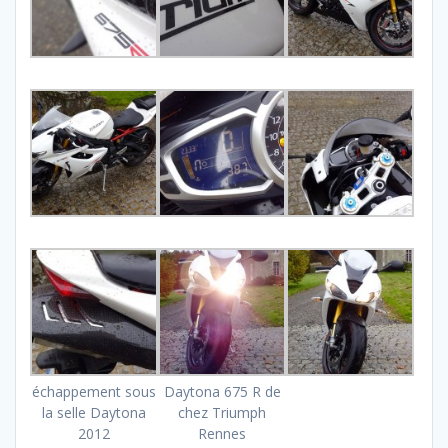
échappement sous
Daytona 675 R de
la selle Daytona
chez Triumph
2012
Rennes